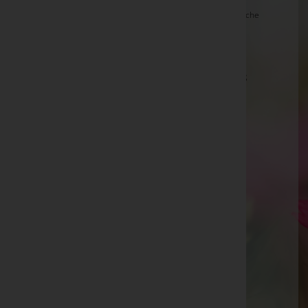
Ernestine Lafer, Bestattung Radaschitz -
Pfarrkirche
Edelsbach
Hildegard Silberknoll
Aloisia Feichtinger -
Kirche Maria Lebing in Hartberg
Günter Mayer
Gerhard Danzinger
Renate Sonnleitner
Dr. Johann Schauperl
Friedrich Loidl
Theresia Wurm -
Friedhof
Schuh Herta -
Pfarrkirche Dechantskirchen
Eva JARITZ, Bruck a.d.Glstr. - Bestattung
Gschwandtner -
Marienkirche Bruck
Anita Maria Schrammel -
Pfarrkirche Bildein