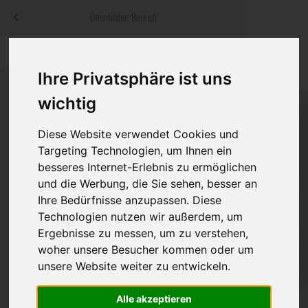
Menü
Öffentlicher Bereich
bestatter
.at
Sterbeanzeigen
Was ist zu tun
Traditionelle
Informationswebsite der österreichischen Bestatter
Ihre Privatsphäre ist uns
ch
Rat & Hilfe im Trauerfall
Bestattungsar
Alternative B
wichtig
Navigation
h
Ihre Bestatter
Leistungen de
überspringen
Diese Website verwendet Cookies und
Targeting Technologien, um Ihnen ein
Kosten
besseres Internet-Erlebnis zu ermöglichen
und die Werbung, die Sie sehen, besser an
Vorsorge
Ihre Bedürfnisse anzupassen. Diese
Technologien nutzen wir außerdem, um
Ergebnisse zu messen, um zu verstehen,
Bundesland
woher unsere Besucher kommen oder um
unsere Website weiter zu entwickeln.
Alle akzeptieren
Burgenland