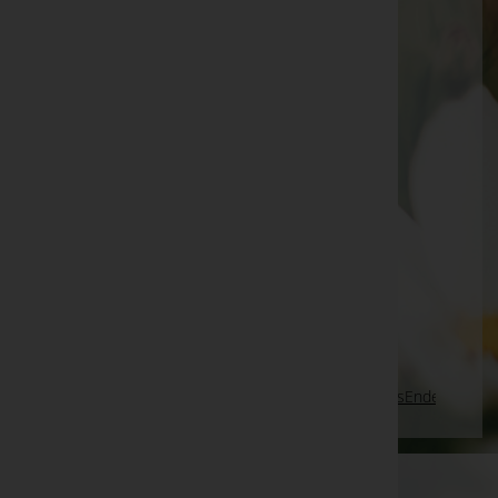
Josefine Grübler -
Mettersdorf a. S.
Mathilde Krammel -
Halle Friedhof Gänserndorf
Dietmar Jakob
Kaspar Düngler
Gertrud Friedl
Theresia Krenn -
Pfarrkirche Kapfenstein
Siglinde Fitsch
Johann Sifkovits -
Filialkirche Hackerberg
Seite 529 von 697
Anfang
Zurück
526
527
528
529
530
531
532
Vorwärts
Ende
WKO-Link
EIN SERVICE DER