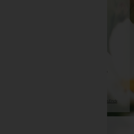
Herta Pointner -
Aufbahrungshalle Weiden am See
Friedrich Richter -
röm.kath. Pfarrkirche Jois
Dr. Walter Silhan
Ida Schöch
Herbert Wogrolly -
Stadtpfarrkirche Hartberg
Steffi Fehr
Leitner Maria -
Evangelische Jesus Christus-Kirche in
Hartberg
Seite 534 von 697
Anfang
Zurück
531
532
533
534
535
536
537
Vorwärts
Ende
WKO-Link
EIN SERVICE DER