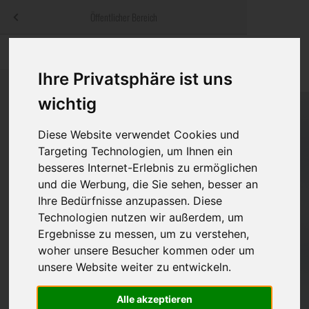
Menü
Öffentlicher Bereich
bestatter
.at
Sterbeanzeigen
Was ist zu tun
Traditionelle
Informationswebsite der österreichischen Bestatter
Ihre Privatsphäre ist uns
ch
Rat & Hilfe im Trauerfall
Bestattungsar
Alternative B
wichtig
Navigation
h
Ihre Bestatter
Leistungen de
überspringen
Diese Website verwendet Cookies und
Targeting Technologien, um Ihnen ein
Kosten
besseres Internet-Erlebnis zu ermöglichen
und die Werbung, die Sie sehen, besser an
Vorsorge
Ihre Bedürfnisse anzupassen. Diese
Technologien nutzen wir außerdem, um
Ergebnisse zu messen, um zu verstehen,
Bundesland
woher unsere Besucher kommen oder um
unsere Website weiter zu entwickeln.
Alle akzeptieren
Burgenland