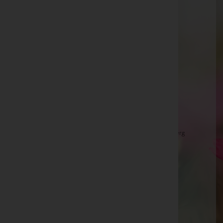
Irmin Stanger
Margareta Grübler -
Gnas
Regina Glatz
Imanuel Schöllhorn
Hedwig Pendl -
Großsteinbach - Pfarrkirche
Andreas Pail -
St. Peter am Ottersbach
Franz Haider -
Aufbahrungshalle Neusiedl am See
Herbert Lochner -
Friedhofskapelle Bad Gleichenberg
Maria Heinzle
Johann Amann
Hermine Längle
Franz Pelzmann -
Aufbahrungshalle Bocksdorf
Waltraud und Johann Frick