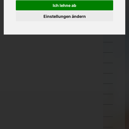
Ich lehne ab
Kärnten
Feldkirchen
Einstellungen ändern
Hermagor
Klagenfurt Land
Klagenfurt Stadt
Sankt Veit an der Glan
Spittal an der Drau
Villach Land
Villach Stadt
Völkermarkt
Wolfsberg
Niederösterreich