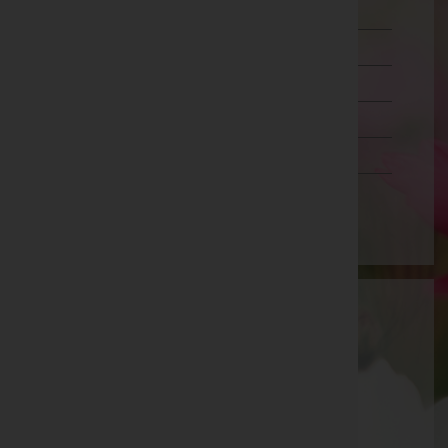
Oberösterreich
Salzburg
Steiermark
Tirol
Vorarlberg
Wien
Aktuelle Todesfälle
Norbert Haschka -
Aufbahrungshalle Angern/March
Veronika Kollegger