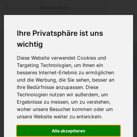
Menü
Öffentlicher Bereich
bestatter
.at
Sterbeanzeigen
Was ist zu tun
Traditionelle
Ihre Privatsphäre ist uns
Informationswebsite der österreichischen Bestatter
ch
Rat & Hilfe im Trauerfall
Bestattungsar
Alternative B
wichtig
Navigation
h
Ihre Bestatter
Leistungen de
überspringen
Diese Website verwendet Cookies und
Targeting Technologien, um Ihnen ein
Kosten
besseres Internet-Erlebnis zu ermöglichen
und die Werbung, die Sie sehen, besser an
Vorsorge
Ihre Bedürfnisse anzupassen. Diese
Technologien nutzen wir außerdem, um
Ergebnisse zu messen, um zu verstehen,
woher unsere Besucher kommen oder um
Bundesland
unsere Website weiter zu entwickeln.
Alle akzeptieren
Burgenland