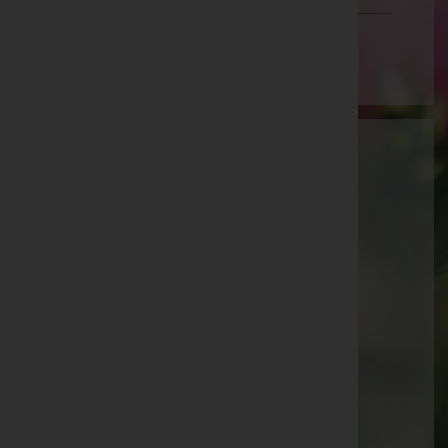
Wien
Aktuelle Todesfälle
Walter Brühwasser -
Pfarrkirche Sattledt
Augustine Platzer -
Pfarrkirche Sattledt
Josef Kammerer -
Pfarrkirche Waldneukirchen
Josef Meingaßner -
Pfarrkirche Eberschwang
Maria Maderthaner -
Pfarrkirche Waldneukirchen
Paula Köck -
Aufbahrungshalle Weibern
Günter Binder -
Pfarrkirche Sattledt