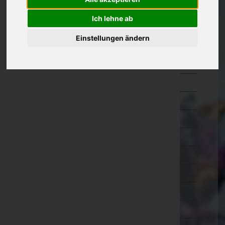
Kärnten
Ich lehne ab
Niederösterreich
Einstellungen ändern
Oberösterreich
Braunau am Inn
Eferding
Freistadt
Gmunden
Grieskirchen
Kirchdorf an der Krems
Linz-Land
Linz(Stadt)
Perg