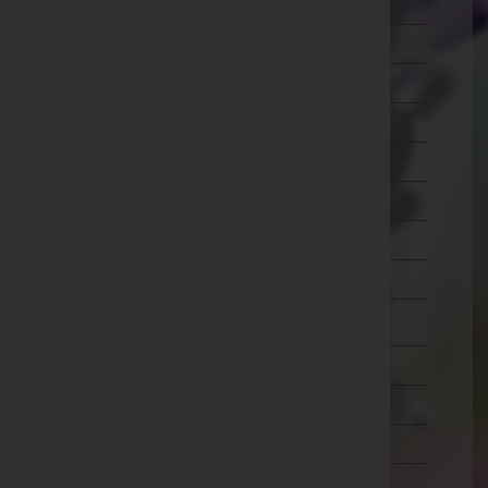
Ried im Innkreis
Rohrbach
Schärding
Steyr-Land
Steyr(Stadt)
Urfahr-Umgebung
Vöcklabruck
Wels-Land
Wels(Stadt)
Salzburg
Steiermark
Tirol
Vorarlberg