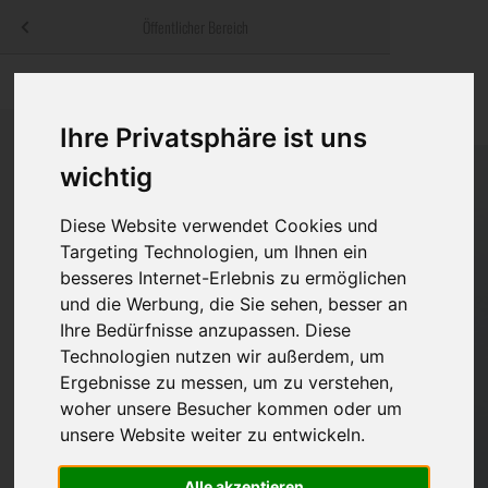
Menü
Öffentlicher Bereich
bestatter
.at
Sterbeanzeigen
Was ist zu tun
Traditionelle
Informationswebsite der österreichischen Bestatter
Ihre Privatsphäre ist uns
ch
Rat & Hilfe im Trauerfall
Bestattungsar
Alternative B
Navigation
wichtig
h
Ihre Bestatter
Leistungen de
überspringen
Diese Website verwendet Cookies und
Kosten
Targeting Technologien, um Ihnen ein
besseres Internet-Erlebnis zu ermöglichen
Vorsorge
und die Werbung, die Sie sehen, besser an
Ihre Bedürfnisse anzupassen. Diese
Technologien nutzen wir außerdem, um
Ergebnisse zu messen, um zu verstehen,
Bundesland
woher unsere Besucher kommen oder um
unsere Website weiter zu entwickeln.
Burgenland
Alle akzeptieren