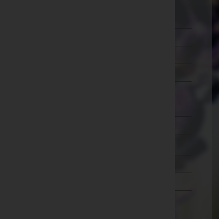
Ried im Innkreis
Rohrbach
Schärding
Steyr-Land
Steyr(Stadt)
Urfahr-Umgebung
Vöcklabruck
Wels-Land
Wels(Stadt)
Salzburg
Steiermark
Tirol
Vorarlberg