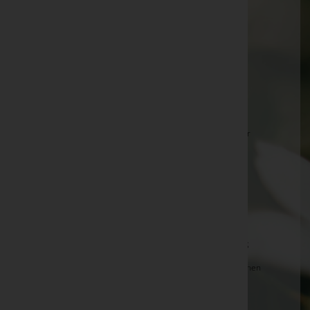
Josef Zauner -
Aufbahrungshalle Weibern
Walter Meingassner -
Pfarrkirche Eberschwang
Rabengruber Johann -
Aufbahrungshalle Weibern
Engler Anna -
Aufbahrungshalle Weibern
Engler Anna -
Aufbahrungshalle Weibern
Helmut Schnadenauer -
Pfarrkirche Aschach an der
Steyr
Oberndorfer Stefanie -
Aufbahrungshalle Weibern
Helga Pschernig -
Pfarrkirche Waldneukirchen
Götzendorfer Josefine -
Aufbahrungshalle Weibern
Margaretha Kreuzhuber -
Pfarrkirche Eberschwang
Hermann Forstner -
Aufbahrungshalle Waldneukirchen
Helmut Mühlböck -
Friedhofshalle Eberschwang