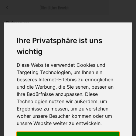
Menü
Öffentlicher Bereich
bestatter
.at
Sterbeanzeigen
Was ist zu tun
Traditionelle
Informationswebsite der österreichischen Bestatter
ch
Rat & Hilfe im Trauerfall
Bestattungsar
Alternative B
Ihre Privatsphäre ist uns
Navigation
wichtig
h
Ihre Bestatter
Leistungen de
überspringen
Diese Website verwendet Cookies und
Kosten
Targeting Technologien, um Ihnen ein
besseres Internet-Erlebnis zu ermöglichen
Vorsorge
und die Werbung, die Sie sehen, besser an
Ihre Bedürfnisse anzupassen. Diese
Technologien nutzen wir außerdem, um
Ergebnisse zu messen, um zu verstehen,
Bundesland
woher unsere Besucher kommen oder um
unsere Website weiter zu entwickeln.
Burgenland