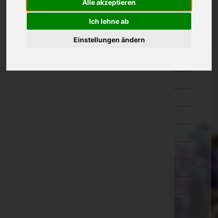
Alle akzeptieren
Kärnten
Ich lehne ab
Niederösterreich
Einstellungen ändern
Oberösterreich
Braunau am Inn
Eferding
Freistadt
Gmunden
Grieskirchen
Kirchdorf an der Krems
Linz-Land
Linz(Stadt)
Perg