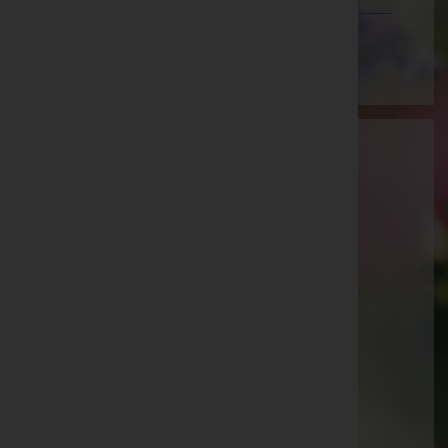
Wien
Aktuelle Todesfälle
Josef Pumberger -
Pfarrkirche Eberschwang
Monika Wiesbauer
Ingeborg Zweimüller -
Pfarrkirche Eberschwang
Dr. Gert Thiemann -
Pfarrkirche Eberschwang
Johann Forster -
Pfarrkirche Nußbach
Marzella Aigner -
Pfarrkirche Waldneukirchen
Elfriede Pumberger -
Pfarrkirche Eberschwang