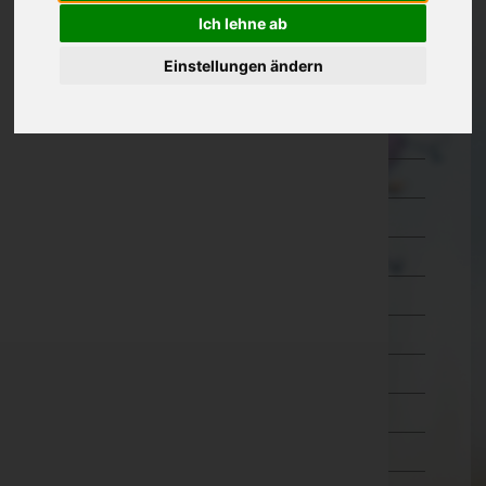
Ich lehne ab
Kärnten
Einstellungen ändern
Niederösterreich
Oberösterreich
Braunau am Inn
Eferding
Freistadt
Gmunden
Grieskirchen
Kirchdorf an der Krems
Linz-Land
Linz(Stadt)
Perg