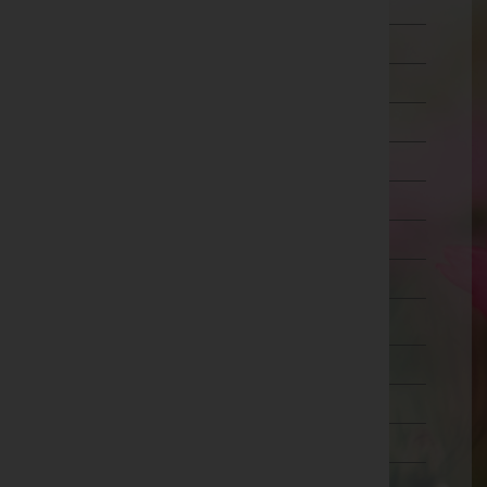
Ried im Innkreis
Rohrbach
Schärding
Steyr-Land
Steyr(Stadt)
Urfahr-Umgebung
Vöcklabruck
Wels-Land
Wels(Stadt)
Salzburg
Steiermark
Tirol
Vorarlberg