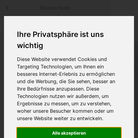
Menü
Öffentlicher Bereich
bestatter
.at
Sterbeanzeigen
Was ist zu tun
Traditionelle
Ihre Privatsphäre ist uns
Informationswebsite der österreichischen Bestatter
ch
Rat & Hilfe im Trauerfall
Bestattungsar
Alternative B
wichtig
Navigation
h
Ihre Bestatter
Leistungen de
überspringen
Diese Website verwendet Cookies und
Targeting Technologien, um Ihnen ein
Kosten
besseres Internet-Erlebnis zu ermöglichen
und die Werbung, die Sie sehen, besser an
Vorsorge
Ihre Bedürfnisse anzupassen. Diese
Technologien nutzen wir außerdem, um
Ergebnisse zu messen, um zu verstehen,
woher unsere Besucher kommen oder um
Bundesland
unsere Website weiter zu entwickeln.
Alle akzeptieren
Burgenland