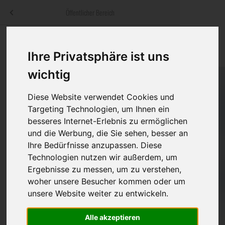
Menü
Öffentlicher Bereich
bestatter
.at
Sterbeanzeigen
Was ist zu tun
Traditionelle
Informationswebsite der österreichischen Bestatter
Ihre Privatsphäre ist uns
ch
Rat & Hilfe im Trauerfall
Bestattungsar
Alternative B
wichtig
Navigation
h
Ihre Bestatter
Leistungen de
überspringen
Diese Website verwendet Cookies und
Targeting Technologien, um Ihnen ein
Kosten
besseres Internet-Erlebnis zu ermöglichen
und die Werbung, die Sie sehen, besser an
Vorsorge
Ihre Bedürfnisse anzupassen. Diese
Technologien nutzen wir außerdem, um
Ergebnisse zu messen, um zu verstehen,
woher unsere Besucher kommen oder um
Bundesland
unsere Website weiter zu entwickeln.
Alle akzeptieren
Burgenland