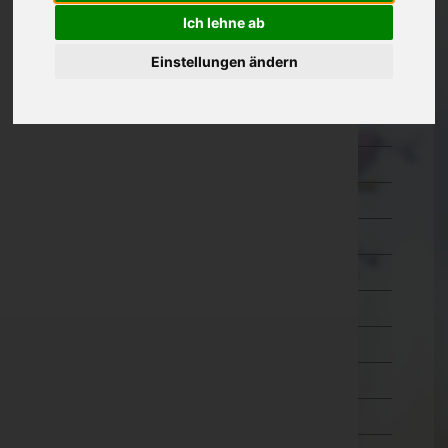
Ich lehne ab
Kärnten
Einstellungen ändern
Niederösterreich
Oberösterreich
Braunau am Inn
Eferding
Freistadt
Gmunden
Grieskirchen
Kirchdorf an der Krems
Linz-Land
Linz(Stadt)
Perg