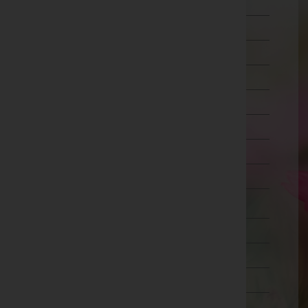
Ried im Innkreis
Rohrbach
Schärding
Steyr-Land
Steyr(Stadt)
Urfahr-Umgebung
Vöcklabruck
Wels-Land
Wels(Stadt)
Salzburg
Steiermark
Tirol
Vorarlberg