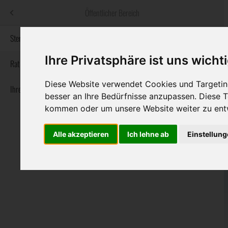
Menü
Öffentlicher Bereich
bestatter
.at
Sterbeanzeigen
Ihre Privatsphäre ist uns wicht
Informationswebsite der österreichischen Bestatter
Rat & Hilfe im Trauerfall
Diese Website verwendet Cookies und Targeting
Ihre Bestatter
Navigation
Sterbeanzeigen
Rat & Hilfe im Trauerfall
Ihre Bestatter
besser an Ihre Bedürfnisse anzupassen. Diese
überspringen
kommen oder um unsere Website weiter zu ent
Alle akzeptieren
Ich lehne ab
Einstellun
Bundesland