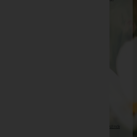
Emma Göltl -
Friedhof
Anneliese EIBL, Piesendorf - Bestattung
Gschwandtner -
Pfarrkirche Piesendorf
Roswitha Heinrich
Harald Tangl
Singer Erna -
Kirche Maria Lebing
Ingeborg Steiner -
Aufbahrungshalle Zurndorf
Theiler Friedrich -
Kirche Maria Lebing
Sigrid Jammerbund
Hans Giesinger
Seite 538 von 698
Anfang
Zurück
535
536
537
538
539
540
541
Vorwärts
Ende