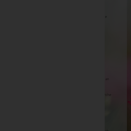
Evelyne Ender
Elisabeth Cascili -
Aufbahrungshalle Neusiedl am See
Franz Köck
Marianne Kriftner, Bestattung Radaschitz -
Pfarrkirche Edelsbach
Flechtl Marianne -
Kirche Maria Lebing
Marianne Kriftner, Bestattung Radaschitz -
Pfarrkirche Edelsbach
Theresia Haselbacher -
Friedhofskapelle Kirchberg an
der Raab
Gertrud Winkler, Bestattung Radaschitz -
Pfarrkirche
Eichkögl
Elisabeth Steinbauer
Heinrich Unterhofer
Walter Tieber -
Friedhofskapelle Kirchberg an der Raab