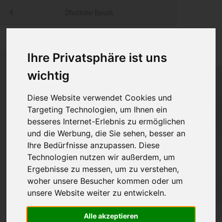
Menü
Öffentlicher Bereich
bestatter
.at
Sterbeanzeigen
Was ist zu tun
Traditionelle
Informationswebsite der österreichischen Bestatter
Ihre Privatsphäre ist uns
ch
Rat & Hilfe im Trauerfall
Bestattungsar
Alternative B
wichtig
Navigation
h
Ihre Bestatter
Leistungen de
überspringen
Diese Website verwendet Cookies und
Targeting Technologien, um Ihnen ein
Kosten
besseres Internet-Erlebnis zu ermöglichen
und die Werbung, die Sie sehen, besser an
Vorsorge
Ihre Bedürfnisse anzupassen. Diese
Technologien nutzen wir außerdem, um
Ergebnisse zu messen, um zu verstehen,
Bundesland
woher unsere Besucher kommen oder um
unsere Website weiter zu entwickeln.
Alle akzeptieren
Burgenland