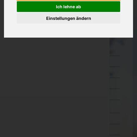
Ich lehne ab
Kärnten
Einstellungen ändern
Niederösterreich
Oberösterreich
Salzburg
Hallein
Salzburg-Umgebung
Salzburg(Stadt)
Sankt Johann im Pongau
Tamsweg
Zell am See
Steiermark
Tirol