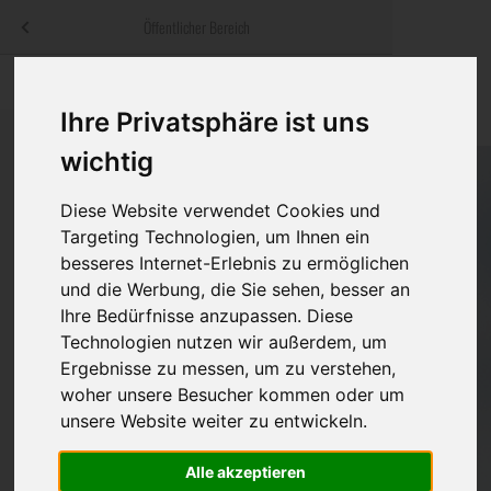
Menü
Öffentlicher Bereich
bestatter
.at
Sterbeanzeigen
Was ist zu tun
Traditionelle
Ihre Privatsphäre ist uns
Informationswebsite der österreichischen Bestatter
ch
Rat & Hilfe im Trauerfall
Bestattungsar
Alternative B
wichtig
Navigation
h
Ihre Bestatter
Leistungen de
überspringen
Diese Website verwendet Cookies und
Targeting Technologien, um Ihnen ein
Kosten
besseres Internet-Erlebnis zu ermöglichen
und die Werbung, die Sie sehen, besser an
Vorsorge
Ihre Bedürfnisse anzupassen. Diese
Technologien nutzen wir außerdem, um
Ergebnisse zu messen, um zu verstehen,
woher unsere Besucher kommen oder um
Bundesland
unsere Website weiter zu entwickeln.
Alle akzeptieren
Burgenland