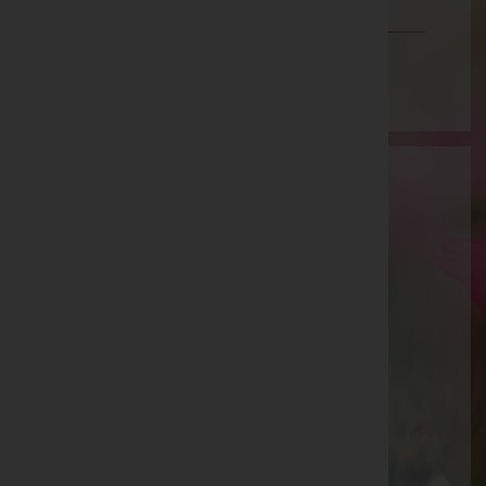
Vorarlberg
Wien
Aktuelle Todesfälle
Siegfried HAINZL, Zell am See - Bestattung
Gschwandtner -
Stadtpfarrkirche
Anton HOCHWIMMER, Niedernsill - Bestattung
Gschwandtner -
Aussegnungshalle
Anna STEGER, Stuhlfelden - Bestattung
Gschwandtner -
Pfarrkirche
Martin STEGER, Zell am See - Bestattung
Gschwandtner -
Stadtpfarrkirche