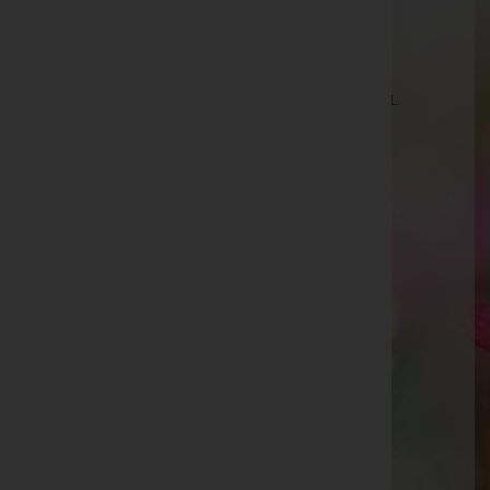
Peter Damjanovic
Johann Knauder -
Pfarrkirche Straßgang
Wiedrich Rudolf -
Aufbahrungshalle St. Magdalena a.L.
Isolde Steger -
Hohenems, Kapelle St. Anton
Walter Höck -
Pfarrkirche Tschagguns
Theresia Marth
Helene Meier
Adolfine Stocker -
Aufbahrungshalle Übelach
Christine Berger -
Aufbahrungshalle Fehring
Magdalena Stefanie Göltl -
Aufbahrungshalle Gols
Herta Kofler -
Oberperfuss
Franz Nöst -
Aufbahrungshalle Mühldorf
Brigitte MAIR, Krimml -
Pfarrkirche Krimml