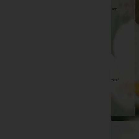
Margit RIEDER, Zell am See -
Friedhofskapelle Zell am
See
Josef Fandler -
Pfarrkirche St. Johann in der Haide
Johann Resch
Olga Stark -
Friedenskirche Bürs
Dipl.-Ing. Hans Partl -
Kematen
Josef Kahr -
Aufbahrungshalle Mühldorf
Maria NEUMAIER, Zell am See -
Pfarrkirche Schüttdorf
Seite 8 von 698
Anfang
Zurück
5
6
7
8
9
10
11
Vorwärts
Ende
WKO-Link
EIN SERVICE DER