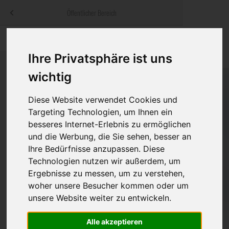
Menü
Öffentlicher Bereich
bestatter
.at
Sterbeanzeigen
Was ist zu tun
Traditionelle
Informationswebsite der österreichischen Bestatter
Ihre Privatsphäre ist uns
ch
Rat & Hilfe im Trauerfall
Bestattungsar
Alternative B
wichtig
Navigation
h
Ihre Bestatter
Leistungen de
überspringen
Diese Website verwendet Cookies und
Targeting Technologien, um Ihnen ein
Kosten
besseres Internet-Erlebnis zu ermöglichen
und die Werbung, die Sie sehen, besser an
Vorsorge
Ihre Bedürfnisse anzupassen. Diese
Technologien nutzen wir außerdem, um
Ergebnisse zu messen, um zu verstehen,
Bundesland
woher unsere Besucher kommen oder um
unsere Website weiter zu entwickeln.
Alle akzeptieren
Burgenland