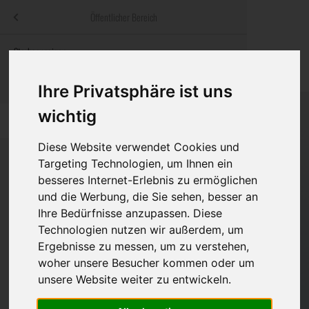
Menü
Öffentlicher Bereich
bestatter
.at
Sterbeanzeigen
Was ist zu tun
Traditionelle
Informationswebsite der österreichischen Bestatter
ch
Rat & Hilfe im Trauerfall
Bestattungsar
Alternative B
Ihre Privatsphäre ist uns
Navigation
wichtig
h
Ihre Bestatter
Leistungen de
überspringen
Diese Website verwendet Cookies und
Kosten
Targeting Technologien, um Ihnen ein
besseres Internet-Erlebnis zu ermöglichen
Vorsorge
und die Werbung, die Sie sehen, besser an
Bundesland
Ihre Bedürfnisse anzupassen. Diese
Technologien nutzen wir außerdem, um
Ergebnisse zu messen, um zu verstehen,
Burgenland
woher unsere Besucher kommen oder um
Kärnten
unsere Website weiter zu entwickeln.
Niederösterreich