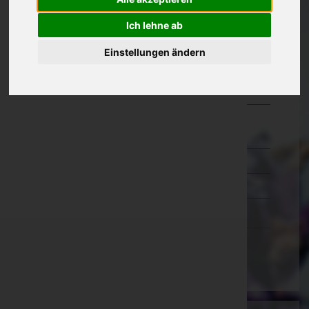
Oberösterreich
Ich lehne ab
Salzburg
Einstellungen ändern
Steiermark
Tirol
Vorarlberg
Bludenz
Bregenz
Dornbirn
Feldkirch
Wien