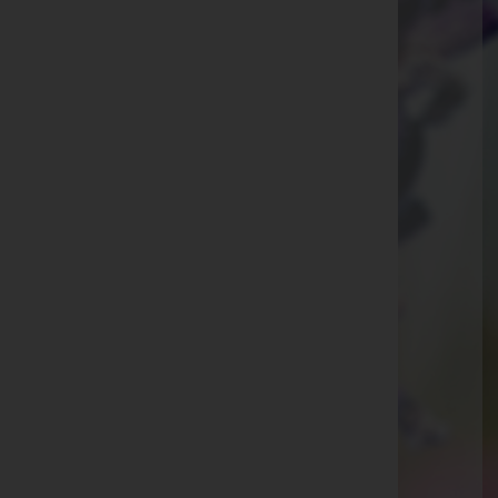
Ammann Bestattung GmbH
Feldkirch, Vorarlberg
E-Mail:
office@bestattung-ammann.at
Hohenems
Kaiser-Josef-Straße 20, 6845 Hohenems
Rankweil
Splügenweg 1, 6830 Rankweil
Götzis
St.-Ulrich-Straße 2, 6840 Götzis
Aktuelle Todesfälle