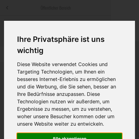
Menü
Öffentlicher Bereich
bestatter
.at
Sterbeanzeigen
Was ist zu tun
Traditionelle
Informationswebsite der österreichischen Bestatter
Ihre Privatsphäre ist uns
ch
Rat & Hilfe im Trauerfall
Bestattungsar
Alternative B
Navigation
wichtig
h
Ihre Bestatter
Leistungen de
überspringen
Diese Website verwendet Cookies und
Kosten
Targeting Technologien, um Ihnen ein
besseres Internet-Erlebnis zu ermöglichen
Vorsorge
und die Werbung, die Sie sehen, besser an
Bundesland
Ihre Bedürfnisse anzupassen. Diese
Technologien nutzen wir außerdem, um
Ergebnisse zu messen, um zu verstehen,
Burgenland
woher unsere Besucher kommen oder um
unsere Website weiter zu entwickeln.
Kärnten
Niederösterreich
Alle akzeptieren