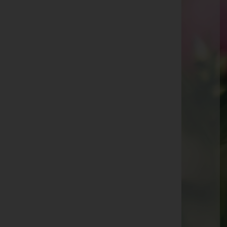
Ruth Hoch
Maria Kremmel
Magdalena Frick
Herbert Josef Österle
Ingo Seeber
Roswitha Sutter
Josefine Nachbaur
Jutta Weber
Herta Memmer
Andreas Heinzle
Günter Mayer
Dietmar Jakob
Ingrid Rinderer