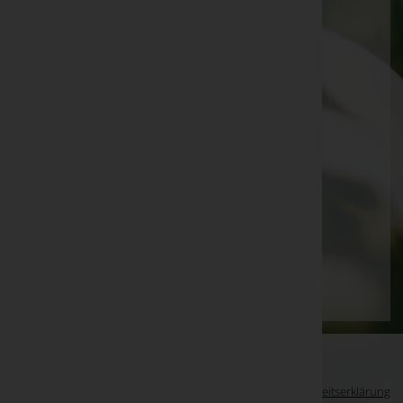
Johann Kicker
Heinz Auer
Alois Baumgartner
Alfred Dörn
Herbert Grabher
Eva Sandholzer
Ernst Breuß
Seite 65 von 87
Anfang
Zurück
62
63
64
65
66
67
68
Vorwärts
Ende
WKO-Link
EIN SERVICE DER
Impressum
|
Datenschutz
|
Barrierefreiheitserklärung