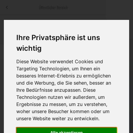
Menü
Öffentlicher Bereich
bestatter
.at
Sterbeanzeigen
Was ist zu tun
Traditionelle
Informationswebsite der österreichischen Bestatter
Ihre Privatsphäre ist uns
ch
Rat & Hilfe im Trauerfall
Bestattungsar
Alternative B
Navigation
wichtig
h
Ihre Bestatter
Leistungen de
überspringen
Diese Website verwendet Cookies und
Kosten
Targeting Technologien, um Ihnen ein
besseres Internet-Erlebnis zu ermöglichen
Vorsorge
und die Werbung, die Sie sehen, besser an
Bundesland
Ihre Bedürfnisse anzupassen. Diese
Technologien nutzen wir außerdem, um
Ergebnisse zu messen, um zu verstehen,
Burgenland
woher unsere Besucher kommen oder um
unsere Website weiter zu entwickeln.
Kärnten
Niederösterreich
Alle akzeptieren