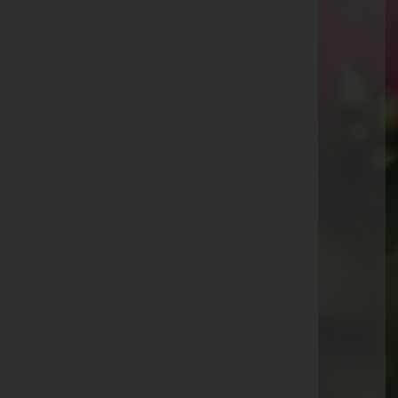
Emma Häusle
Pascal Lau
Thomas Ströhle
Maria Heinzle
Johann Amann
Hermine Längle
Waltraud und Johann Frick
Ida Schöch
Jakob Konzett
Josef Jehle
Herbert Entner
Roswitha Schott
Sidonie Huber