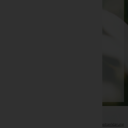
Leopold Kurzmann
Rainer Schatz
Georg Hipp
Evelyne Ender
Elisabeth Steinbauer
Harald Tangl
Sigrid Jammerbund
Seite 66 von 87
Anfang
Zurück
63
64
65
66
67
68
69
Vorwärts
Ende
WKO-Link
EIN SERVICE DER
Impressum
|
Datenschutz
|
Barrierefreiheitserklärung