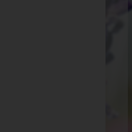
Ammann Bestattung GmbH
Feldkirch, Vorarlberg
E-Mail:
office@bestattung-ammann.at
Hohenems
Kaiser-Josef-Straße 20, 6845 Hohenems
Rankweil
Splügenweg 1, 6830 Rankweil
Götzis
St.-Ulrich-Straße 2, 6840 Götzis
Aktuelle Todesfälle