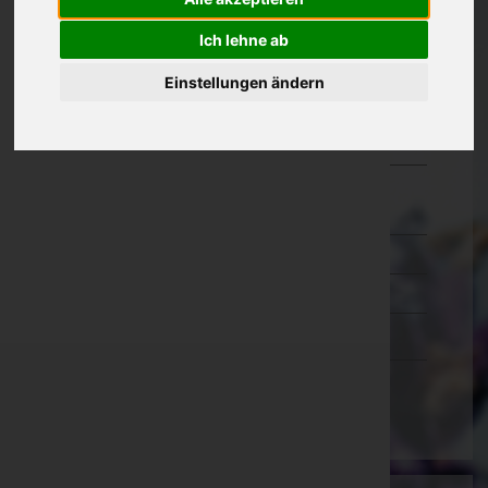
Oberösterreich
Ich lehne ab
Salzburg
Einstellungen ändern
Steiermark
Tirol
Vorarlberg
Bludenz
Bregenz
Dornbirn
Feldkirch
Wien