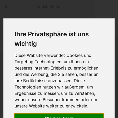
Menü
Öffentlicher Bereich
bestatter
.at
Sterbeanzeigen
Was ist zu tun
Traditionelle
Informationswebsite der österreichischen Bestatter
ch
Rat & Hilfe im Trauerfall
Bestattungsar
Alternative B
Ihre Privatsphäre ist uns
Navigation
wichtig
h
Ihre Bestatter
Leistungen de
überspringen
Diese Website verwendet Cookies und
Kosten
Targeting Technologien, um Ihnen ein
besseres Internet-Erlebnis zu ermöglichen
Vorsorge
und die Werbung, die Sie sehen, besser an
Bundesland
Ihre Bedürfnisse anzupassen. Diese
Technologien nutzen wir außerdem, um
Ergebnisse zu messen, um zu verstehen,
Burgenland
woher unsere Besucher kommen oder um
Kärnten
unsere Website weiter zu entwickeln.
Niederösterreich