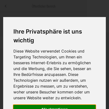
Menü
Öffentlicher Bereich
bestatter
.at
Sterbeanzeigen
Was ist zu tun
Traditionelle
Informationswebsite der österreichischen Bestatter
ch
Rat & Hilfe im Trauerfall
Bestattungsar
Alternative B
Ihre Privatsphäre ist uns
Navigation
wichtig
h
Ihre Bestatter
Leistungen de
überspringen
Diese Website verwendet Cookies und
Kosten
Targeting Technologien, um Ihnen ein
besseres Internet-Erlebnis zu ermöglichen
Vorsorge
und die Werbung, die Sie sehen, besser an
Bundesland
Ihre Bedürfnisse anzupassen. Diese
Technologien nutzen wir außerdem, um
Ergebnisse zu messen, um zu verstehen,
Burgenland
woher unsere Besucher kommen oder um
Kärnten
unsere Website weiter zu entwickeln.
Niederösterreich