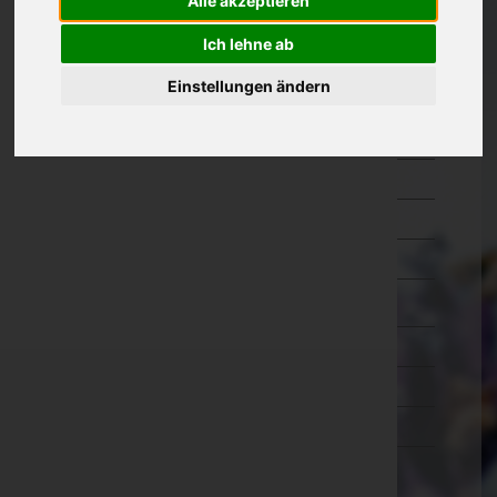
Alle akzeptieren
Oberösterreich
Ich lehne ab
Salzburg
Einstellungen ändern
Hallein
Salzburg-Umgebung
Salzburg(Stadt)
Sankt Johann im Pongau
Tamsweg
Zell am See
Steiermark
Tirol
Vorarlberg
Wien