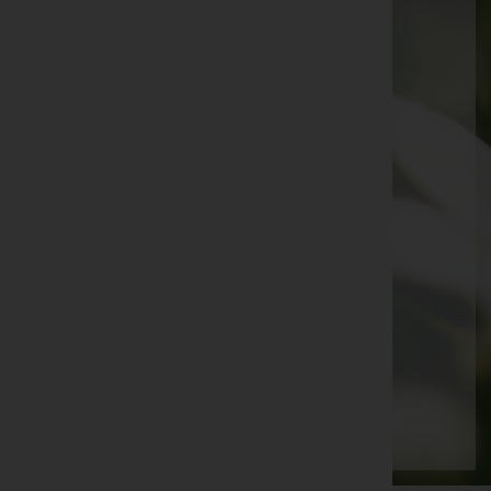
Helmut Stenzel
Ernst Bischof
Mile Plesa
Ewald Kathan
Emma Anna Brugger
Carmen Marte
Margarete Dörflinger
Arnold Breuß
Herlinde Mayer
Seite 6 von 87
Anfang
Zurück
3
4
5
6
7
8
9
Vorwärts
Ende