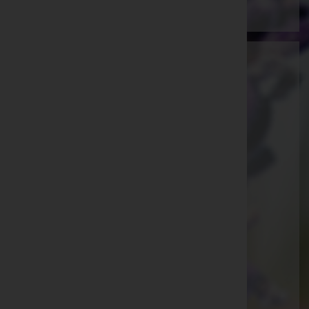
Ammann Bestattung GmbH
Feldkirch, Vorarlberg
E-Mail:
office@bestattung-ammann.at
Hohenems
Kaiser-Josef-Straße 20, 6845 Hohenems
Rankweil
Splügenweg 1, 6830 Rankweil
Götzis
St.-Ulrich-Straße 2, 6840 Götzis