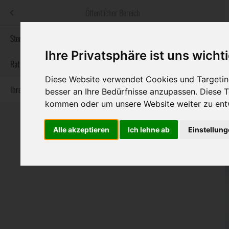
Menü
Öffentlicher Bereich
bestatter
.at
Sterbeanzeigen
Ihre Privatsphäre ist uns wicht
Informationswebsite der österreichischen Bestatter
Rat & Hilfe im Trauerfall
Diese Website verwendet Cookies und Targeting
Ihre Bestatter
Navigation
besser an Ihre Bedürfnisse anzupassen. Diese
Sterbeanzeigen
Rat & Hilfe im Trauerfall
Ihre Bestatter
überspringen
kommen oder um unsere Website weiter zu ent
Alle akzeptieren
Ich lehne ab
Einstellun
Bundesland
Burgenland