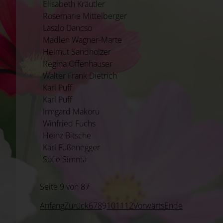
Elisabeth Kräutler
Rosemarie Mittelberger
Laszlo Dancso
Madlen Wagner-Marte
Helmut Sandholzer
Regina Offenhauser
Walter Frank Dietrich
Karl Puff
Karl Puff
Irmgard Makoru
Winfried Fuchs
Heinz Bitsche
Karl Fußenegger
Sofie Simma
Seite 9 von 87
Anfang
Zurück
6
7
8
9
10
11
12
Vorwärts
Ende