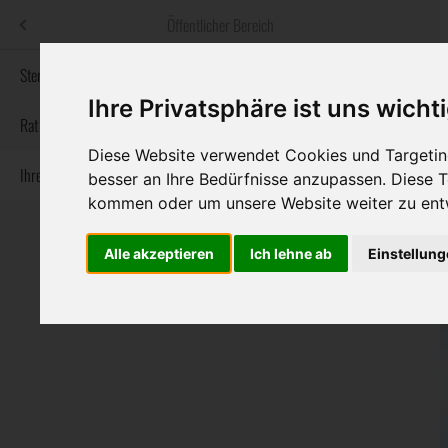
Menü
Öffentlicher Bereich
bestatter
.at
Sterbeanzeigen
Ihre Privatsphäre ist uns wicht
Informationswebsite der österreichischen Bestatter
Rat & Hilfe im Trauerfall
Diese Website verwendet Cookies und Targeting
Ihre Bestatter
Navigation
besser an Ihre Bedürfnisse anzupassen. Diese
Sterbeanzeigen
Rat & Hilfe im Trauerfall
Ihre Bestatter
überspringen
kommen oder um unsere Website weiter zu ent
Alle akzeptieren
Ich lehne ab
Einstellun
Bundesland
Burgenland