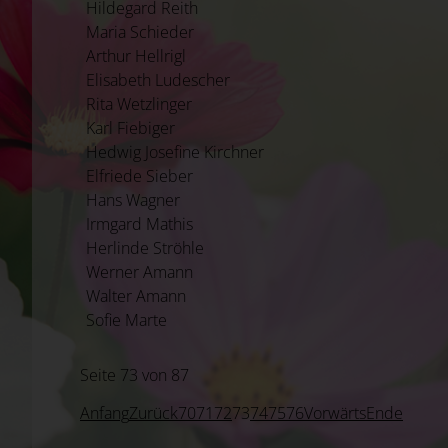
Hildegard Reith
Maria Schieder
Arthur Hellrigl
Elisabeth Ludescher
Rita Wetzlinger
Karl Fiebiger
Hedwig Josefine Kirchner
Elfriede Sieber
Hans Wagner
Irmgard Mathis
Herlinde Ströhle
Werner Amann
Walter Amann
Sofie Marte
Seite 73 von 87
Anfang
Zurück
70
71
72
73
74
75
76
Vorwärts
Ende