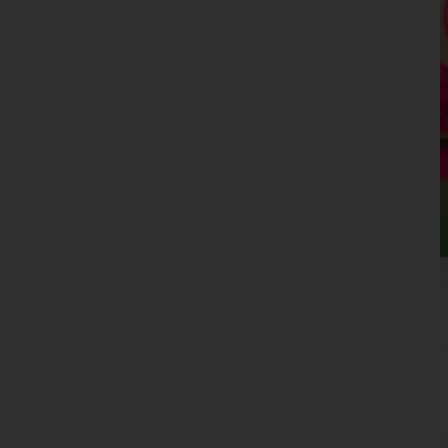
Oberösterreich
Salzburg
Steiermark
Tirol
Vorarlberg
Wien