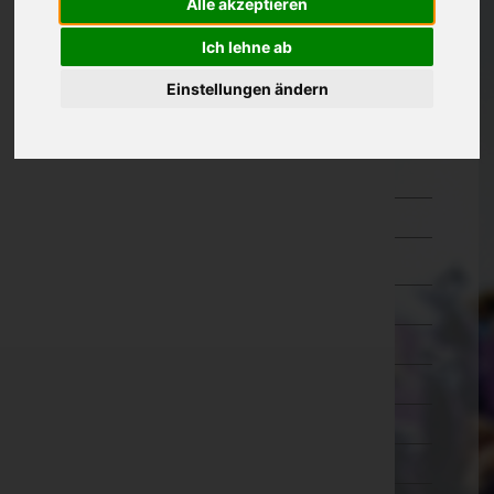
Alle akzeptieren
Güssing
Ich lehne ab
Jennersdorf
Einstellungen ändern
Mattersburg
Neusiedl am See
Oberpullendorf
Oberwart
Rust(Stadt)
Kärnten
Niederösterreich
Oberösterreich
Salzburg
Steiermark