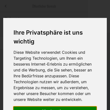
Menü
Öffentlicher Bereich
bestatter
.at
Sterbeanzeigen
Was ist zu tun
Traditionelle
Informationswebsite der österreichischen Bestatter
ch
Rat & Hilfe im Trauerfall
Bestattungsar
Alternative B
Ihre Privatsphäre ist uns
Navigation
wichtig
h
Ihre Bestatter
Leistungen de
überspringen
Diese Website verwendet Cookies und
Kosten
Targeting Technologien, um Ihnen ein
besseres Internet-Erlebnis zu ermöglichen
Vorsorge
und die Werbung, die Sie sehen, besser an
Bundesland
Ihre Bedürfnisse anzupassen. Diese
Technologien nutzen wir außerdem, um
Ergebnisse zu messen, um zu verstehen,
Burgenland
woher unsere Besucher kommen oder um
Eisenstadt-Umgebung
unsere Website weiter zu entwickeln.
Eisenstadt(Stadt)