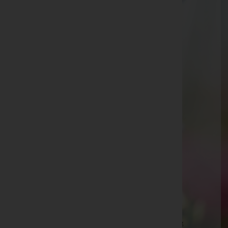
Telefon: +43 7753 2316
Eberschwang
Eberschwang 30, 4906 Eberschwang
Aktuelle Todesfälle
August Pillichshammer -
Pfarrkirche Eberschwang
Christine Huemer -
Pfarrkirche Eberschwang
Erna Huke
Ursula Roither -
Pfarrkirche Eberschwang
Rosa Antesner -
Pfarrkirche Eberschwang
Käthe Murauer -
Pfarrkirche Eberschwang
Kons. OSR Walter Egger -
Pfarrkirche Eberschwang