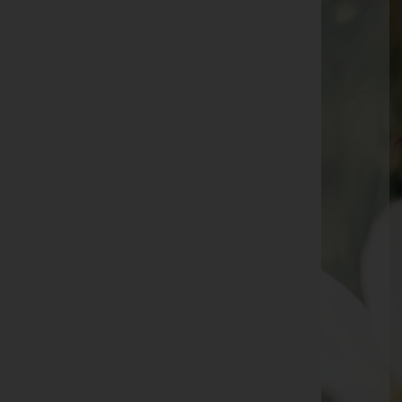
Roswitha Schröder -
Pfarrkirche Eberschwang
Helga Rachbauer -
Pfarrkirche Eberschwang
Berta Weinberger -
Pfarrkirche Eberschwang
Ing. Johann Kinast -
Pfarrkirche Eberschwang
Maria Groß -
Pfarrkirche Eberschwang
Friedrich Reisinger -
Pfarrkirche Eberschwang
Pauline Krittl -
Pfarrkirche Eberschwang
Zäzilia Kinzlberger -
Pfarrkirche Eberschwang
Hildegard Rohringer -
Pfarrkirche Eberschwang
Frieda Andeßner -
Pfarrkirche Eberschwang
Theresia Dürrer -
Pfarrkirche Eberschwang
Helmut Haller -
Pfarrkirche Eberschwang
Rudolf Mairhofer -
Pfarrkirche Eberschwang