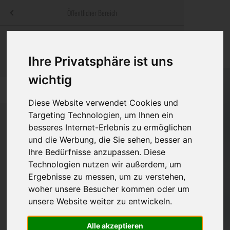
Menü
Öffentlicher Bereich
bestatter
.at
Sterbeanzeigen
Was ist zu tun
Traditionelle
Informationswebsite der österreichischen Bestatter
Ihre Privatsphäre ist uns
ch
Rat & Hilfe im Trauerfall
Bestattungsar
Alternative B
wichtig
Navigation
h
Ihre Bestatter
Leistungen de
überspringen
Diese Website verwendet Cookies und
Kosten
Targeting Technologien, um Ihnen ein
besseres Internet-Erlebnis zu ermöglichen
und die Werbung, die Sie sehen, besser an
Vorsorge
Bundesland
Ihre Bedürfnisse anzupassen. Diese
Technologien nutzen wir außerdem, um
Ergebnisse zu messen, um zu verstehen,
Burgenland
woher unsere Besucher kommen oder um
unsere Website weiter zu entwickeln.
Kärnten
Niederösterreich
Alle akzeptieren