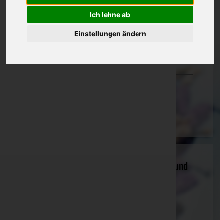
Oberösterreich
Ich lehne ab
Salzburg
Einstellungen ändern
Steiermark
Tirol
Vorarlberg
Wien
Andreas Lederbauer - Treppenbau, Bau und
Möbeltischlerei
Ried im Innkreis, Oberösterreich
Website:
https://www.stiegenbau.at/
E-Mail:
lederbauer@stiegenbau.at