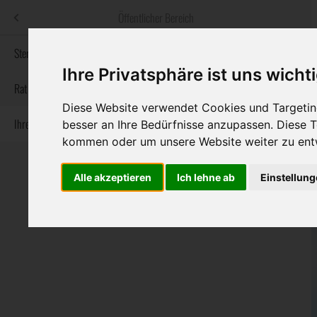
Menü
Öffentlicher Bereich
bestatter
.at
Sterbeanzeigen
Ihre Privatsphäre ist uns wicht
Informationswebsite der österreichischen Bestatter
Rat & Hilfe im Trauerfall
Diese Website verwendet Cookies und Targeting
Ihre Bestatter
besser an Ihre Bedürfnisse anzupassen. Diese
Navigation
Sterbeanzeigen
Rat & Hilfe im Trauerfall
Ihre Bestatter
kommen oder um unsere Website weiter zu ent
überspringen
Alle akzeptieren
Ich lehne ab
Einstellun
Bundesland
Burgenland