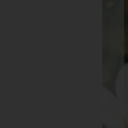
Josef Pumberger -
Pfarrkirche Eberschwang
Franz Fuchsberger -
Pfarrkirche Eberschwang
Christine Glasner -
Friedhofshalle Eberschwang
Katharina Huber -
Pfarrkirche Eberschwang
Hannes Wimmer -
Pfarrkirche Eberschwang
Herbert Huemer -
Pfarrkirche Eberschwang
Johann Manetsgruber -
Friedhof Eberschwang
Adolf Haidenthaller -
Pfarrkirche Eberschwang
Erich Korntner -
Pfarrkirche Eberschwang
Anna Mayr -
Pfarrkirche Eberschwang
Anna Tischler -
Pfarrkirche Eberschwang
Georg Kastinger -
Pfarrkirche Eberschwang
Theresia Eberl -
Pfarrkirche Eberschwang