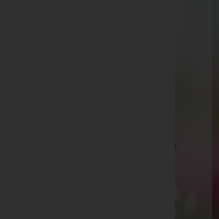
Telefon: +43 7753 2316
Eberschwang
Eberschwang 30, 4906 Eberschwang
Aktuelle Todesfälle
Franz Frauenhuber -
Pfarrkirche Eberschwang
Maria Steinbruckner -
Pfarrkirche Eberschwang
Maria Zweimüller-Mayer -
Pfarrkirche Eberschwang
Maria Szerva -
Pfarrkirche Eberschwang
Margareta Schenk -
Pfarrkirche Eberschwang
Maria Öllinger -
Pfarrkirche Eberschwang
Maria Kühberger -
Pfarrkirche Eberschwang