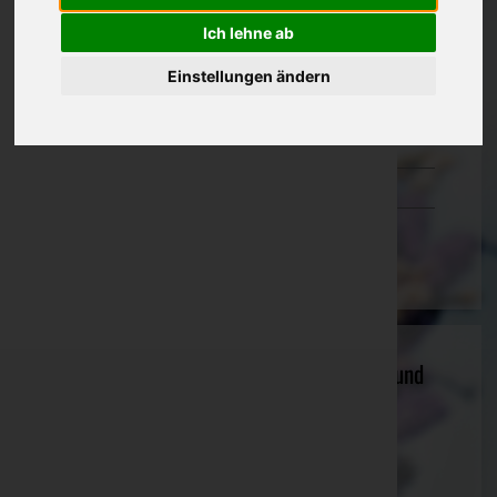
Oberösterreich
Ich lehne ab
Salzburg
Einstellungen ändern
Steiermark
Tirol
Vorarlberg
Wien
Andreas Lederbauer - Treppenbau, Bau und
Möbeltischlerei
Ried im Innkreis, Oberösterreich
Website:
https://www.stiegenbau.at/
E-Mail:
lederbauer@stiegenbau.at