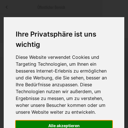
Menü
Öffentlicher Bereich
bestatter
.at
Sterbeanzeigen
Was ist zu tun
Traditionelle
Informationswebsite der österreichischen Bestatter
Ihre Privatsphäre ist uns
ch
Rat & Hilfe im Trauerfall
Bestattungsar
Alternative B
wichtig
Navigation
h
Ihre Bestatter
Leistungen de
überspringen
Diese Website verwendet Cookies und
Kosten
Targeting Technologien, um Ihnen ein
besseres Internet-Erlebnis zu ermöglichen
und die Werbung, die Sie sehen, besser an
Vorsorge
Bundesland
Ihre Bedürfnisse anzupassen. Diese
Technologien nutzen wir außerdem, um
Ergebnisse zu messen, um zu verstehen,
Burgenland
woher unsere Besucher kommen oder um
unsere Website weiter zu entwickeln.
Kärnten
Niederösterreich
Alle akzeptieren