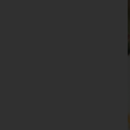
Waidhofen an der Ybbs(Stadt)
Wiener Neustadt(Land)
Wiener Neustadt(Stadt)
Zwettl
Oberösterreich
Salzburg
Steiermark
Tirol
Vorarlberg
Wien