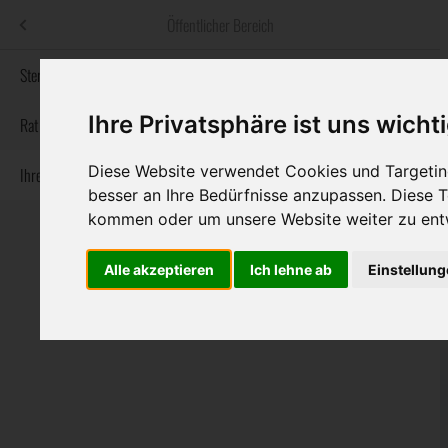
Menü
Öffentlicher Bereich
bestatter
.at
Sterbeanzeigen
Ihre Privatsphäre ist uns wicht
Informationswebsite der österreichischen Bestatter
Rat & Hilfe im Trauerfall
Diese Website verwendet Cookies und Targeting
Ihre Bestatter
Navigation
Sterbeanzeigen
Rat & Hilfe im Trauerfall
Ihre Bestatter
besser an Ihre Bedürfnisse anzupassen. Diese
überspringen
kommen oder um unsere Website weiter zu ent
Alle akzeptieren
Ich lehne ab
Einstellun
Bundesland
Burgenland