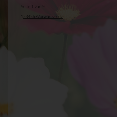
Seite 1 von 9
1
2
3
4
5
6
7
Vorwärts
Ende