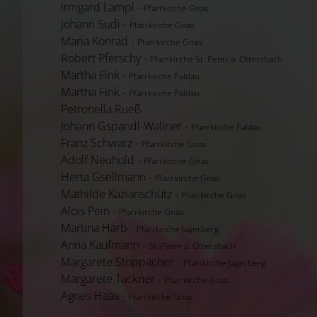
Irmgard Lampl -
Pfarrkirche Gnas
Johann Sudi -
Pfarrkirche Gnas
Maria Konrad -
Pfarrkirche Gnas
Robert Pferschy -
Pfarrkirche St. Peter a. Ottersbach
Martha Fink -
Pfarrkirche Paldau
Martha Fink -
Pfarrkirche Paldau
Petronella Rueß
Johann Gspandl-Wallner -
Pfarrkirche Paldau
Franz Schwarz -
Pfarrkirche Gnas
Adolf Neuhold -
Pfarrkirche Gnas
Herta Gsellmann -
Pfarrkirche Gnas
Mathilde Kazianschütz -
Pfarrkirche Gnas
Alois Pein -
Pfarrkirche Gnas
Martina Harb -
Pfarrkirche Jagerberg
Anna Kaufmann -
St. Peter a. Ottersbach
Margarete Stoppacher -
Pfarrkirche Jagerberg
Margarete Tackner -
Pfarrkirche Gnas
Agnes Haas -
Pfarrkirche Gnas