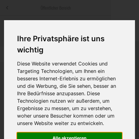
Menü
Öffentlicher Bereich
bestatter
.at
Sterbeanzeigen
Was ist zu tun
Traditionelle
Informationswebsite der österreichischen Bestatter
Ihre Privatsphäre ist uns
ch
Rat & Hilfe im Trauerfall
Bestattungsar
Alternative B
Navigation
wichtig
h
Ihre Bestatter
Leistungen de
überspringen
Diese Website verwendet Cookies und
Kosten
Targeting Technologien, um Ihnen ein
besseres Internet-Erlebnis zu ermöglichen
Vorsorge
und die Werbung, die Sie sehen, besser an
Bundesland
Ihre Bedürfnisse anzupassen. Diese
Technologien nutzen wir außerdem, um
Ergebnisse zu messen, um zu verstehen,
Burgenland
woher unsere Besucher kommen oder um
unsere Website weiter zu entwickeln.
Kärnten
Niederösterreich
Alle akzeptieren