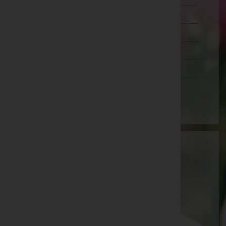
Salzburg
Steiermark
Tirol
Vorarlberg
Wien
Bestattung BIRBAMER GmbH
Baden, Niederösterreich
E-Mail:
birbamer@bestattungsunternehmen.at
Mobil: +43 676 880605001
Telefon: +43 2672 82510