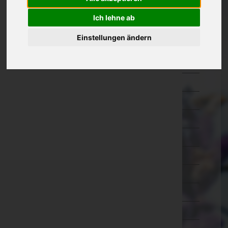
Amstetten
Ich lehne ab
Baden
Einstellungen ändern
Bruck an der Leitha
Gänserndorf
Gmünd
Hollabrunn
Horn
Korneuburg
Krems an der Donau(Stadt)
Krems(Land)
Lilienfeld
Melk