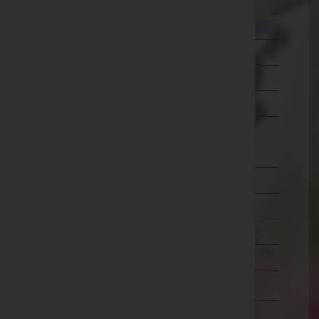
Mistelbach
Mödling
Neunkirchen
Sankt Pölten(Land)
Sankt Pölten(Stadt)
Scheibbs
Tulln
Waidhofen an der Thaya
Waidhofen an der Ybbs(Stadt)
Wiener Neustadt(Land)
Wiener Neustadt(Stadt)
Zwettl
Oberösterreich