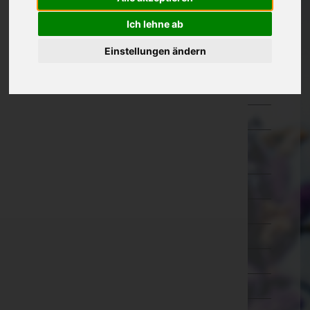
Oberösterreich
Ich lehne ab
Salzburg
Einstellungen ändern
Steiermark
Tirol
Vorarlberg
Wien
Wien 1.,Innere Stadt
Wien 2.,Leopoldstadt
Wien 3.,Landstraße
Wien 4.,Wieden
Wien 5.,Margareten
Wien 6.,Mariahilf