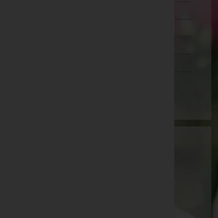
Wien 20.,Brigittenau
Wien 21.,Floridsdorf
Wien 22.,Donaustadt
Wien 23.,Liesing
Wien(Stadt)
Bestattung BIRBAMER GmbH
Baden, Niederösterreich
E-Mail:
birbamer@bestattungsunternehmen.at
Mobil: +43 676 880605001
Telefon: +43 2672 82510