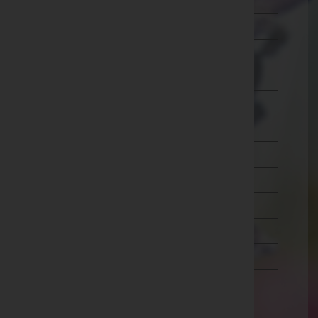
Wien 7.,Neubau
Wien 8.,Josefstadt
Wien 9.,Alsergrund
Wien 10.,Favoriten
Wien 11.,Simmering
Wien 12.,Meidling
Wien 13.,Hietzing
Wien 14.,Penzing
Wien 15.,Rudolfsheim-Fünfhaus
Wien 16.,Ottakring
Wien 17.,Hernals
Wien 18.,Währing
Wien 19.,Döbling