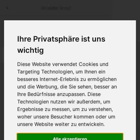
Menü
Öffentlicher Bereich
bestatter
.at
Sterbeanzeigen
Was ist zu tun
Traditionelle
Informationswebsite der österreichischen Bestatter
Ihre Privatsphäre ist uns
ch
Rat & Hilfe im Trauerfall
Bestattungsar
Alternative B
Navigation
wichtig
h
Ihre Bestatter
Leistungen de
überspringen
Diese Website verwendet Cookies und
Kosten
Targeting Technologien, um Ihnen ein
besseres Internet-Erlebnis zu ermöglichen
Vorsorge
und die Werbung, die Sie sehen, besser an
Bundesland
Ihre Bedürfnisse anzupassen. Diese
Technologien nutzen wir außerdem, um
Ergebnisse zu messen, um zu verstehen,
Burgenland
woher unsere Besucher kommen oder um
unsere Website weiter zu entwickeln.
Kärnten
Niederösterreich
Alle akzeptieren