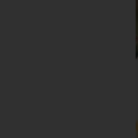
Waidhofen an der Ybbs(Stadt)
Wiener Neustadt(Land)
Wiener Neustadt(Stadt)
Zwettl
Oberösterreich
Salzburg
Steiermark
Tirol
Vorarlberg
Wien