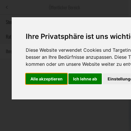
Menü
Öffentlicher Bereich
bestatter
.at
Sterbeanzeigen
Ihre Privatsphäre ist uns wicht
Informationswebsite der österreichischen Bestatter
Rat & Hilfe im Trauerfall
Diese Website verwendet Cookies und Targeting
Ihre Bestatter
Navigation
Sterbeanzeigen
Rat & Hilfe im Trauerfall
Ihre Bestatter
besser an Ihre Bedürfnisse anzupassen. Diese
überspringen
kommen oder um unsere Website weiter zu ent
Alle akzeptieren
Ich lehne ab
Einstellun
Bundesland
Burgenland