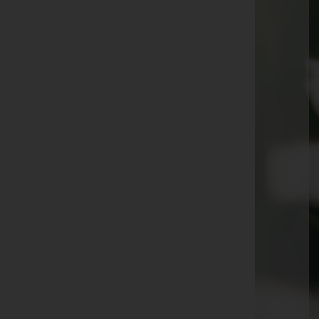
Josef Hörtnagl -
Matrei am Brenner
Gertraud Berger -
Steinach am Brenner
Roman Gleirscher -
Fulpmes
Josef Pichler -
Vinaders
Josef Buttler -
Mieder
Hanni Maurberger -
Telfes im Stubai
Josef Taxer -
Navis
Werner Aigner -
Steinach am Brenner
Hans Moser -
Matrei am Brenner
Margareta Lindner -
Steinach am Brenner
Elisabeth Pfurtscheller -
Neustift im Stubaital
Priska Hammer -
Fulpmes