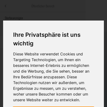
Menü
Öffentlicher Bereich
bestatter
.at
Sterbeanzeigen
Was ist zu tun
Traditionelle
Informationswebsite der österreichischen Bestatter
ch
Rat & Hilfe im Trauerfall
Bestattungsar
Alternative B
Ihre Privatsphäre ist uns
Navigation
h
Ihre Bestatter
Leistungen de
überspringen
wichtig
Kosten
Diese Website verwendet Cookies und
Targeting Technologien, um Ihnen ein
Vorsorge
besseres Internet-Erlebnis zu ermöglichen
Bundesland
und die Werbung, die Sie sehen, besser an
Ihre Bedürfnisse anzupassen. Diese
Technologien nutzen wir außerdem, um
Burgenland
Ergebnisse zu messen, um zu verstehen,
woher unsere Besucher kommen oder um
Kärnten
unsere Website weiter zu entwickeln.
Niederösterreich