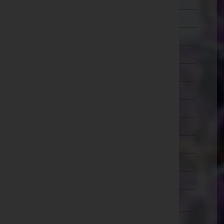
Mistelbach
Mödling
Neunkirchen
Sankt Pölten(Land)
Sankt Pölten(Stadt)
Scheibbs
Tulln
Waidhofen an der Thaya
Waidhofen an der Ybbs(Stadt)
Wiener Neustadt(Land)
Wiener Neustadt(Stadt)
Zwettl
Oberösterreich