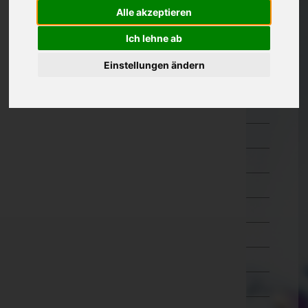
Amstetten
Alle akzeptieren
Baden
Ich lehne ab
Bruck an der Leitha
Einstellungen ändern
Gänserndorf
Gmünd
Hollabrunn
Horn
Korneuburg
Krems an der Donau(Stadt)
Krems(Land)
Lilienfeld
Melk