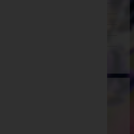
Salzburg
Steiermark
Tirol
Vorarlberg
Wien
Bestattung Güttersberger GmbH -
Bestattung
Innsbruck-Land, Tirol
Website:
https://bestattung-guettersberger.at/
E-Mail:
info@bestattung-guettersberger.at
Telefon: +43 5273 20 606