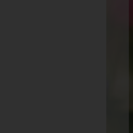
Matrei/Brenner
Waldfrieden 23, 6143 Matrei/Brenner
Aktuelle Todesfälle
Petra Riedl -
Matrei am Brenner
Renate Rauch -
Steinach am Brenner
Siegfried Kaplenig -
Steinach am Brenner
Rosa Kopp -
Schmirn
Julia Riedl -
Matrei am Brenner
Friedrich Gleirscher -
Neustift im Stubaital
Barbara Strickner -
Schönberg im Stubaital
Josefine Mißmann -
Neustift im Stubaital