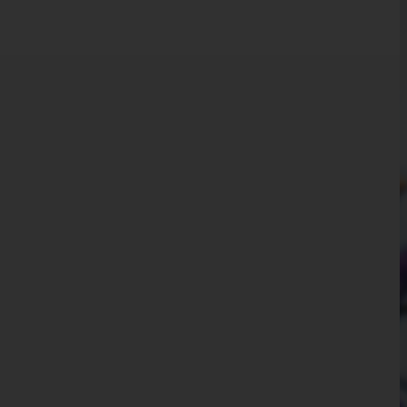
Kärnten
Niederösterreich
Oberösterreich
Salzburg
Steiermark
Tirol
Vorarlberg
Wien