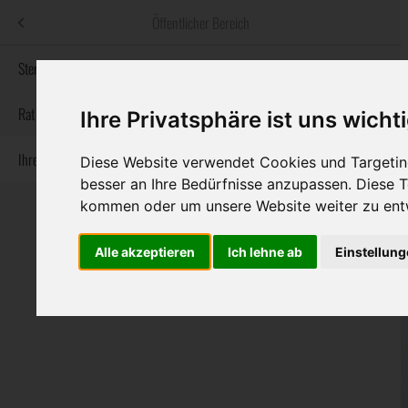
Menü
Öffentlicher Bereich
bestatter
.at
Sterbeanzeigen
Informationswebsite der österreichischen Bestatter
Rat & Hilfe im Trauerfall
Ihre Privatsphäre ist uns wicht
Ihre Bestatter
Navigation
Diese Website verwendet Cookies und Targeting
Sterbeanzeigen
Rat & Hilfe im Trauerfall
Ihre Bestatter
überspringen
besser an Ihre Bedürfnisse anzupassen. Diese
kommen oder um unsere Website weiter zu ent
Alle akzeptieren
Ich lehne ab
Einstellun
Bundesland
Burgenland