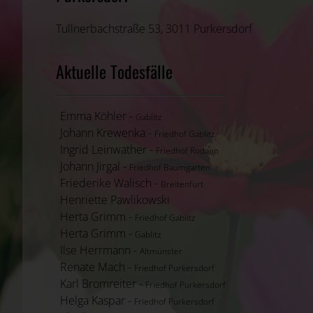
Tullnerbachstraße 53, 3011 Purkersdorf
Aktuelle Todesfälle
Emma Köhler -
Gablitz
Johann Krewenka -
Friedhof Gablitz
Ingrid Leinwather -
Friedhof Rodaun
Johann Jirgal -
Friedhof Baumgarten
Friederike Walisch -
Breitenfurt
Henriette Pawlikowski
Herta Grimm -
Friedhof Gablitz
Herta Grimm -
Gablitz
Ilse Herrmann -
Altmünster
Renate Mach -
Friedhof Purkersdorf
Karl Bromreiter -
Friedhof Purkersdorf
Helga Kaspar -
Friedhof Purkersdorf