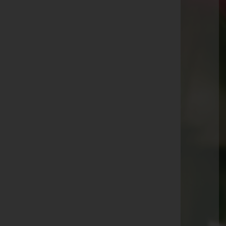
Aktuelle Todesfälle
Karl Idinger -
Friedhof Gablitz
Johann Müller
Gertrude Kramer
Josef Scheibl -
Friedhof Pressbaum
Ingeborg Vormaurer
Maria Szemethy
Josef Lussy -
Friedhof Mauerbach
Paula Melichar -
Friedhof Baumgarten
Siegfried Strigl -
Wald der Ewigkeit
Alfred R. Lehner
Marie Bruckmüller