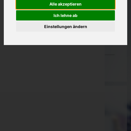
Alle akzeptieren
Oberösterreich
Ich lehne ab
Salzburg
Einstellungen ändern
Steiermark
Tirol
Vorarlberg
Wien
Dewanger GmbH & Co KG
Kaiser Josef-Straße 7
Sankt Pölten(Land), Niederösterreich
Website:
https://dewanger.at
E-Mail:
office@dewanger.at