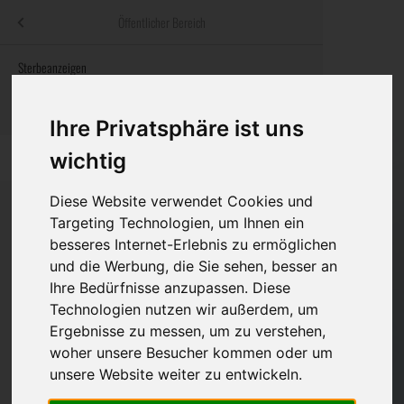
Menü
Öffentlicher Bereich
bestatter
.at
Sterbeanzeigen
Was ist zu tun
Traditionelle
Informationswebsite der österreichischen Bestatter
ch
Rat & Hilfe im Trauerfall
Bestattungsar
Alternative B
Ihre Privatsphäre ist uns
Navigation
wichtig
h
Ihre Bestatter
Leistungen de
überspringen
Diese Website verwendet Cookies und
Kosten
Targeting Technologien, um Ihnen ein
besseres Internet-Erlebnis zu ermöglichen
Vorsorge
Bundesland
und die Werbung, die Sie sehen, besser an
Ihre Bedürfnisse anzupassen. Diese
Technologien nutzen wir außerdem, um
Burgenland
Ergebnisse zu messen, um zu verstehen,
woher unsere Besucher kommen oder um
Kärnten
unsere Website weiter zu entwickeln.
Niederösterreich