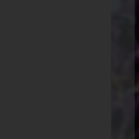
Telefon: 0223163310
Breitenfurt bei Wien
Hauptstraße 111b, 2384 Breitenfurt bei Wien
Laab im Walde
Schulgasse 2, 2381 Laab im Walde
Mauerbach
Allhangstraße 14, 3001 Mauerbach
Gablitz
Ferdinand-Ebner-Gasse 4, 3003 Gablitz
Wolfsgraben
Hauptstraße 54, 3012 Wolfsgraben