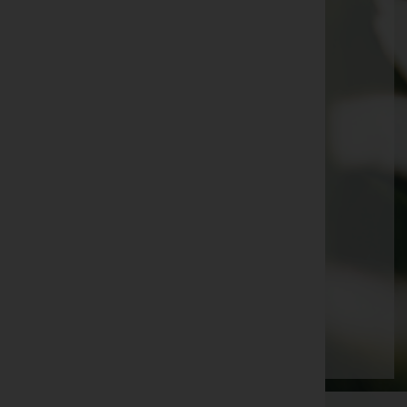
Waltraude Niederkorn -
Friedhof Breitenfurt
Mathilde Tischer -
Friedhof Tullnerbach
Maria Becker -
Purkersdorf
Franz Petz -
Friedhof Gablitz
Erich Lacher
Ingeborg Goll -
Pfarrkirche Wolfsgraben
Alexander Rautner
Claudia Grossenberger -
Friedhof Gablitz
Martin Jillich
Seite 6 von 13
Anfang
Zurück
3
4
5
6
7
8
9
Vorwärts
Ende