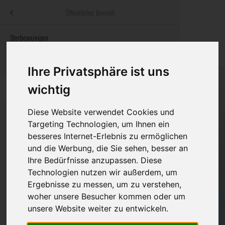
Menü
Öffentlicher Bereich
bestatter
.at
Sterbeanzeigen
Was ist zu tun
Traditionelle
Informationswebsite der österreichischen Bestatter
ch
Rat & Hilfe im Trauerfall
Bestattungsar
Alternative B
Ihre Privatsphäre ist uns
Navigation
wichtig
h
Ihre Bestatter
Leistungen de
überspringen
Diese Website verwendet Cookies und
Kosten
Targeting Technologien, um Ihnen ein
besseres Internet-Erlebnis zu ermöglichen
Vorsorge
Bundesland
und die Werbung, die Sie sehen, besser an
Ihre Bedürfnisse anzupassen. Diese
Technologien nutzen wir außerdem, um
Burgenland
Ergebnisse zu messen, um zu verstehen,
woher unsere Besucher kommen oder um
Kärnten
unsere Website weiter zu entwickeln.
Niederösterreich