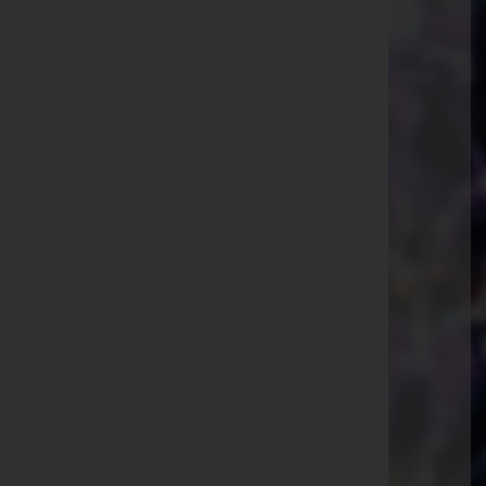
Telefon: 0223163310
Breitenfurt bei Wien
Hauptstraße 111b, 2384 Breitenfurt bei Wien
Laab im Walde
Schulgasse 2, 2381 Laab im Walde
Mauerbach
Allhangstraße 14, 3001 Mauerbach
Gablitz
Ferdinand-Ebner-Gasse 4, 3003 Gablitz
Wolfsgraben
Hauptstraße 54, 3012 Wolfsgraben