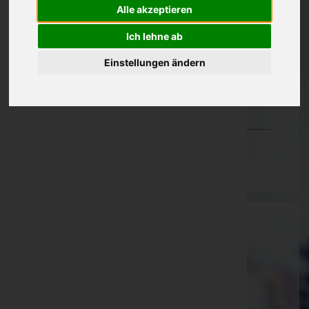
Alle akzeptieren
Oberösterreich
Ich lehne ab
Salzburg
Einstellungen ändern
Steiermark
Tirol
Vorarlberg
Wien
Dewanger GmbH & Co KG
Kaiser Josef-Straße 7
Sankt Pölten(Land), Niederösterreich
Website:
https://dewanger.at
E-Mail:
office@dewanger.at