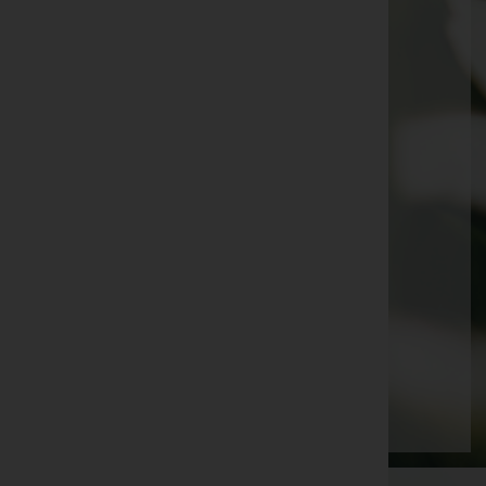
Frieda Heigl -
Pfarrkirche Rekawinkel
Monika Hoxha -
Friedhof Mauerbach
Hermine Janka -
Friedhof Breitenfurt
Erika Hammerlindl
Heinrich Sereda
Alex Amler
Anna Haider
Erika Forcher
Edith Zaboj
Seite 8 von 13
Anfang
Zurück
5
6
7
8
9
10
11
Vorwärts
Ende