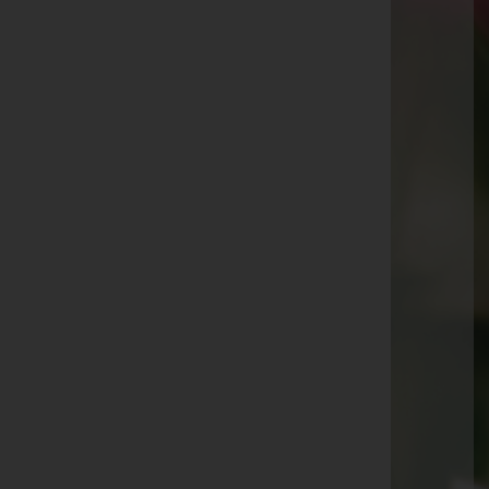
Aktuelle Todesfälle
Martin Gerersdorfer
Edith Halfmann
Wolfgang Lindle
Robert Huber
Anna Klein -
Friedhof Breitenfurt
Hermine Küchler -
Friedhof Breitenfurt
Silvia Modl -
Friedhof Gablitz
Franz Peter Magenbauer -
Friedhof Purkersdorf
Gertrude Pachernegg
Ferdinand Forche -
Friedhof Gablitz
Dr. Ranajit Guha