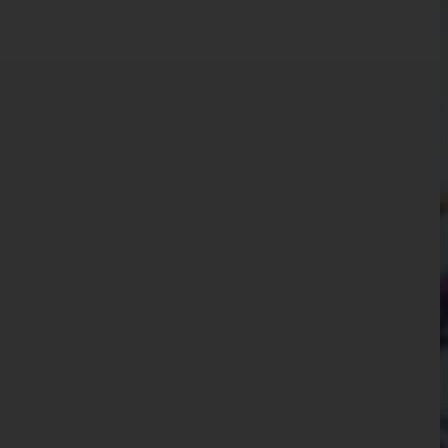
Kärnten
Niederösterreich
Oberösterreich
Salzburg
Steiermark
Tirol
Vorarlberg
Wien