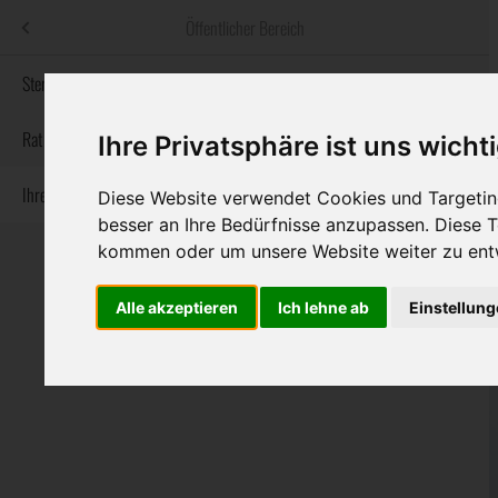
Menü
Öffentlicher Bereich
bestatter
.at
Sterbeanzeigen
Informationswebsite der österreichischen Bestatter
Rat & Hilfe im Trauerfall
Ihre Privatsphäre ist uns wicht
Ihre Bestatter
Navigation
Diese Website verwendet Cookies und Targeting
Sterbeanzeigen
Rat & Hilfe im Trauerfall
Ihre Bestatter
überspringen
besser an Ihre Bedürfnisse anzupassen. Diese
kommen oder um unsere Website weiter zu ent
Alle akzeptieren
Ich lehne ab
Einstellun
Bundesland
Burgenland