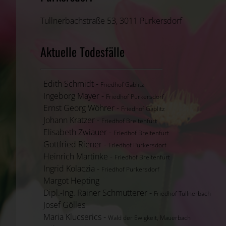
Tullnerbachstraße 53, 3011 Purkersdorf
Aktuelle Todesfälle
Edith Schmidt -
Friedhof Gablitz
Ingeborg Mayer -
Friedhof Purkersdorf
Ernst Georg Wöhrer -
Friedhof Gablitz
Johann Kratzer -
Friedhof Breitenfurt
Elisabeth Zwiauer -
Friedhof Breitenfurt
Gottfried Riener -
Friedhof Purkersdorf
Heinrich Martinke -
Friedhof Breitenfurt
Ingrid Kolaczia -
Friedhof Purkersdorf
Margot Hepting
Dipl.-Ing. Rainer Schmutterer -
Friedhof Tullnerbach
Josef Gölles
Maria Klucserics -
Wald der Ewigkeit, Mauerbach