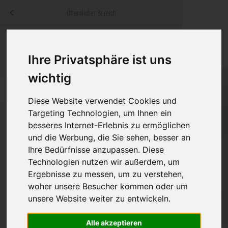
Menü
Öffentlicher Bereich
bestatter
.at
Sterbeanzeigen
Was ist zu tun
Traditionelle
Informationswebsite der österreichischen Bestatter
Ihre Privatsphäre ist uns
ch
Rat & Hilfe im Trauerfall
Bestattungsar
Alternative B
wichtig
Navigation
h
Ihre Bestatter
Leistungen de
überspringen
Diese Website verwendet Cookies und
Targeting Technologien, um Ihnen ein
Kosten
besseres Internet-Erlebnis zu ermöglichen
und die Werbung, die Sie sehen, besser an
Vorsorge
Bundesland
Ihre Bedürfnisse anzupassen. Diese
Technologien nutzen wir außerdem, um
Ergebnisse zu messen, um zu verstehen,
Burgenland
woher unsere Besucher kommen oder um
unsere Website weiter zu entwickeln.
Kärnten
Niederösterreich
Alle akzeptieren