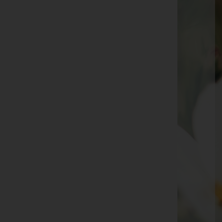
Peter Degiorgio
Alois Hartmann
Elisabeth Katharina Steinhauser
Dietmar Franz
Martin Keckeis
Reinelde Puregger
Elisabeth Ess
Elmar "Semml" Loretz
Dr. Martin Peter
Lorenz Mähr
Barbara "Babsi" Jussel
Seite 1 von 17