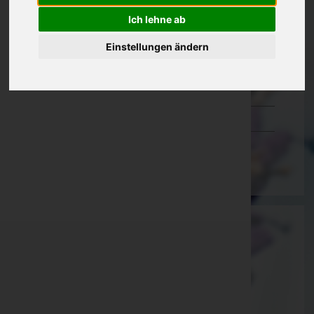
Oberösterreich
Ich lehne ab
Salzburg
Einstellungen ändern
Steiermark
Tirol
Vorarlberg
Wien
Martin Gohm
Feldkirch, Vorarlberg
E-Mail:
bestattung@gohm.at