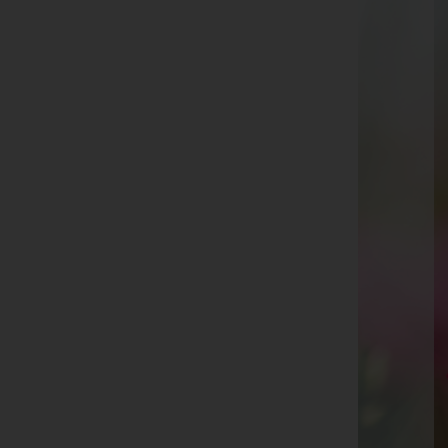
Feldkirch
Schregenbergstraße 5, 6800 Feldkirch
Aktuelle Todesfälle
Andreas Grasser -
Tosters
Walter Köck -
Meiningen
Elsa Ganath -
Altenstadt
Kurt Schmidle -
Koblach
Egon Bont -
Levis
Helga Gruber -
Feldkirch, St. Peter und Paul
Edith Maria Gopp -
Tosters
Adolf Kranz
Johann "Hannes" Schwarz