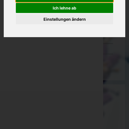
Oberösterreich
Ich lehne ab
Salzburg
Einstellungen ändern
Steiermark
Tirol
Vorarlberg
Wien
Martin Gohm
Feldkirch, Vorarlberg
E-Mail:
bestattung@gohm.at