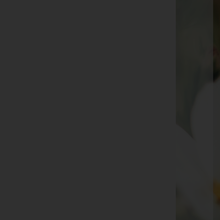
Josef "Pepi" Schwar
Siegbert Nachbaur
Annemarie Ebenberger
Brigitte Gruber
Hans Albert
Rudolf Walser
Brunhilde "Bruni" Ritter
Hubert Thurnwalder
Iris Schranz
Herlinde Panhofer
Inge Pircher
Seite 5 von 17