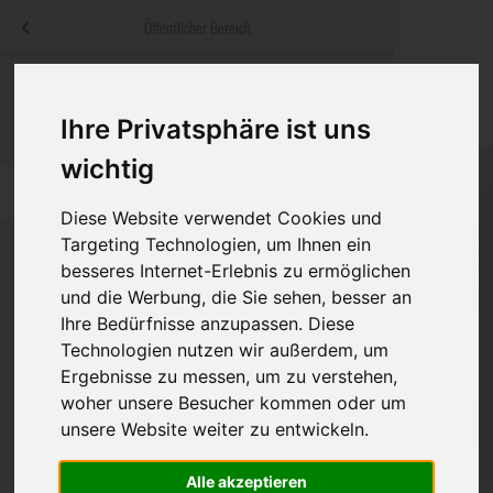
Menü
Öffentlicher Bereich
bestatter
.at
Sterbeanzeigen
Was ist zu tun
Traditionelle
Informationswebsite der österreichischen Bestatter
Ihre Privatsphäre ist uns
ch
Rat & Hilfe im Trauerfall
Bestattungsar
Alternative B
wichtig
Navigation
h
Ihre Bestatter
Leistungen de
überspringen
Diese Website verwendet Cookies und
Targeting Technologien, um Ihnen ein
Kosten
besseres Internet-Erlebnis zu ermöglichen
und die Werbung, die Sie sehen, besser an
Vorsorge
Bundesland
Ihre Bedürfnisse anzupassen. Diese
Technologien nutzen wir außerdem, um
Ergebnisse zu messen, um zu verstehen,
Burgenland
woher unsere Besucher kommen oder um
unsere Website weiter zu entwickeln.
Kärnten
Niederösterreich
Alle akzeptieren