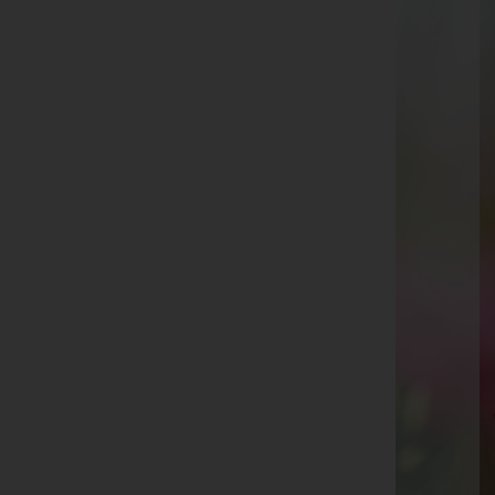
Feldkirch
Schregenbergstraße 5, 6800 Feldkirch
Aktuelle Todesfälle
Heinz Bickel
Irmgard Schöch
Angelika Josefine Schneider
Johanna "Hanni" Obriejetan
Richard "Ritschi" Bayer
Albert Mähr
Helmut Malin
Dr. Werner Richard Nagel
Hildegard Bertschler