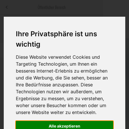
Menü
Öffentlicher Bereich
bestatter
.at
Sterbeanzeigen
Was ist zu tun
Traditionelle
Informationswebsite der österreichischen Bestatter
Ihre Privatsphäre ist uns
ch
Rat & Hilfe im Trauerfall
Bestattungsar
Alternative B
wichtig
Navigation
h
Ihre Bestatter
Leistungen de
überspringen
Diese Website verwendet Cookies und
Targeting Technologien, um Ihnen ein
Kosten
besseres Internet-Erlebnis zu ermöglichen
und die Werbung, die Sie sehen, besser an
Vorsorge
Bundesland
Ihre Bedürfnisse anzupassen. Diese
Technologien nutzen wir außerdem, um
Ergebnisse zu messen, um zu verstehen,
Burgenland
woher unsere Besucher kommen oder um
unsere Website weiter zu entwickeln.
Kärnten
Niederösterreich
Alle akzeptieren