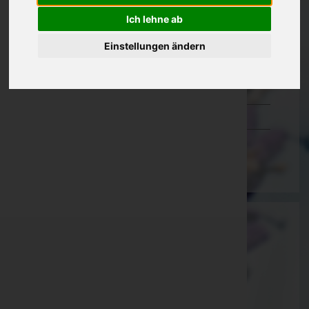
Oberösterreich
Ich lehne ab
Salzburg
Einstellungen ändern
Steiermark
Tirol
Vorarlberg
Wien
Martin Gohm
Feldkirch, Vorarlberg
E-Mail:
bestattung@gohm.at