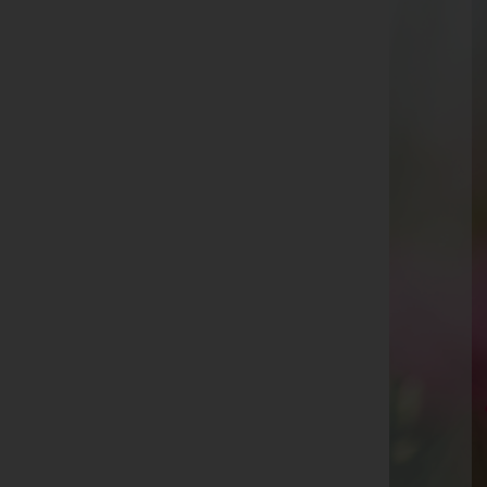
Feldkirch
Schregenbergstraße 5, 6800 Feldkirch
Aktuelle Todesfälle
Roswitha Knezaurek
Clemens Rudavsky
Hans Smit
Germana Lins
Aloisia "Luise" Stecher
Franz Lins
Dipl.-Päd. Arthur Krainz
Herbert Müller
Silvia Lindenberg