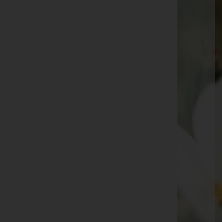
Ingrid Derigo
Luciana Hladky
Herbert Richtfeld
Walter Simmerle
Anton Vrbnjak
Stefan Köb
Valeria Salizzoni
Francesco Pellizzeri
Fritz Vaukner
Maria "Marile" Müller
Norbert Müller
Seite 6 von 17