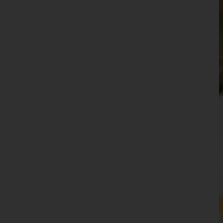
Waidhofen an der Ybbs(Stadt)
Wiener Neustadt(Land)
Wiener Neustadt(Stadt)
Zwettl
Oberösterreich
Salzburg
Steiermark
Tirol
Vorarlberg
Wien