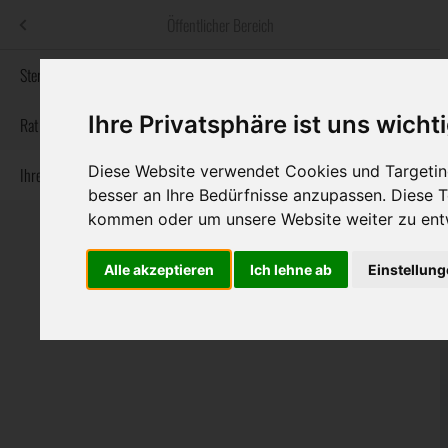
Menü
Öffentlicher Bereich
bestatter
.at
Sterbeanzeigen
Ihre Privatsphäre ist uns wicht
Informationswebsite der österreichischen Bestatter
Rat & Hilfe im Trauerfall
Diese Website verwendet Cookies und Targeting
Ihre Bestatter
Navigation
Sterbeanzeigen
Rat & Hilfe im Trauerfall
Ihre Bestatter
besser an Ihre Bedürfnisse anzupassen. Diese
überspringen
kommen oder um unsere Website weiter zu ent
Alle akzeptieren
Ich lehne ab
Einstellun
Bundesland
Burgenland