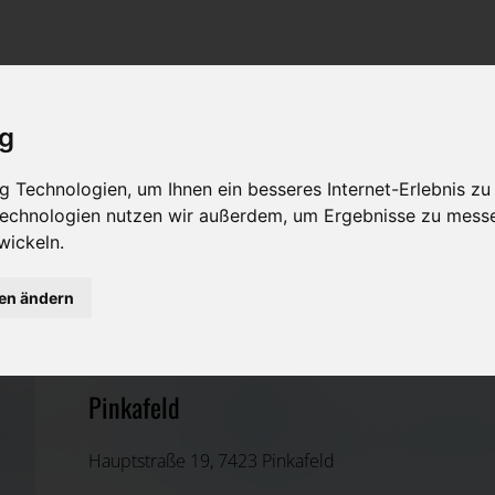
Rat & Hilfe im Trauerfall
Bestattungsarten
Was ist zu tun im Todesfall?
Traditionelle Bestattungsarten
ig
Bestattungsarten
Alternative Bestattungsarten
 Technologien, um Ihnen ein besseres Internet-Erlebnis zu
Leistungen des Bestatters
 Technologien nutzen wir außerdem, um Ergebnisse zu mess
wickeln.
Kosten
Stögerer GmbH
gen ändern
Vorsorge
Oberwart, Burgenland
Pinkafeld
Hauptstraße 19, 7423 Pinkafeld