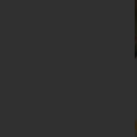
Waidhofen an der Ybbs(Stadt)
Wiener Neustadt(Land)
Wiener Neustadt(Stadt)
Zwettl
Oberösterreich
Salzburg
Steiermark
Tirol
Vorarlberg
Wien