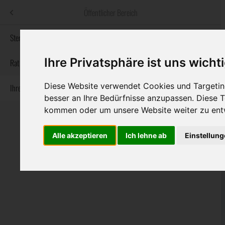
Menü
Öffentlicher Bereich
bestatter
.at
Sterbeanzeigen
Ihre Privatsphäre ist uns wicht
Informationswebsite der österreichischen Bestatter
Rat & Hilfe im Trauerfall
Diese Website verwendet Cookies und Targeting
Ihre Bestatter
Navigation
Sterbeanzeigen
Rat & Hilfe im Trauerfall
Ihre Bestatter
besser an Ihre Bedürfnisse anzupassen. Diese
überspringen
kommen oder um unsere Website weiter zu ent
Alle akzeptieren
Ich lehne ab
Einstellun
Bundesland
Burgenland