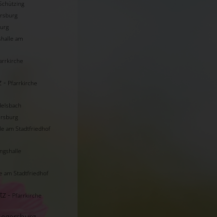
Schützing
ersburg
burg
halle am
arrkirche
z -
Pfarrkirche
delsbach
ersburg
le am Stadtfriedhof
ngshalle
e am Stadtfriedhof
tz -
Pfarrkirche
iegersburg -