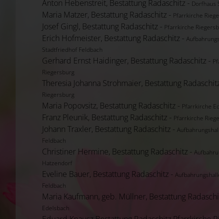
Anton Hebenstreit, Bestattung Radaschitz -
Dorfhaus 
Maria Matzer, Bestattung Radaschitz -
Pfarrkirche Rieg
Josef Gingl, Bestattung Radaschitz -
Pfarrkirche Riegers
Erich Hofmeister, Bestattung Radaschitz -
Aufbahrungs
Stadtfriedhof Feldbach
Gerhard Ernst Haidinger, Bestattung Radaschitz -
Pf
Riegersburg
Theresia Johanna Strohmaier, Bestattung Radaschit
Riegersburg
Maria Popovsitz, Bestattung Radaschitz -
Pfarrkirche E
Franz Pleunik, Bestattung Radaschitz -
Pfarrkirche Rieg
Johann Traxler, Bestattung Radaschitz -
Aufbahrungshal
Feldbach
Christiner Hermine, Bestattung Radaschitz -
Aufbahru
Hatzendorf
Eveline Bauer, Bestattung Radaschitz -
Aufbahrungshall
Feldbach
Maria Kaufmann, geb. Müllner, Bestattung Radaschi
Edelsbach
Eduard Knausz Bestattung Radaschitz Pfarrkirche R