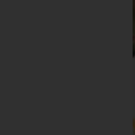
Waidhofen an der Ybbs(Stadt)
Wiener Neustadt(Land)
Wiener Neustadt(Stadt)
Zwettl
Oberösterreich
Salzburg
Steiermark
Tirol
Vorarlberg
Wien