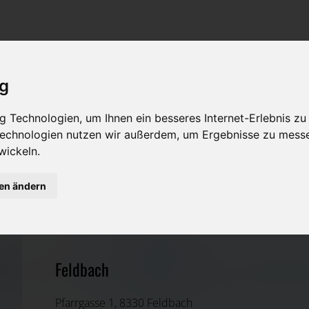
Rat & Hilfe im Trauerfall
Bestattungsarten
Was ist zu tun im Todesfall?
Traditionelle Bestattungsarten
ig
Bestattungsarten
Alternative Bestattungsarten
 Technologien, um Ihnen ein besseres Internet-Erlebnis zu
Leistungen des Bestatters
 Technologien nutzen wir außerdem, um Ergebnisse zu mess
wickeln.
Kosten
Tischlerei Radaschitz GmbH
gen ändern
Vorsorge
Weiz, Steiermark
E-Mail:
bestattung@radaschitz.at
Feldbach
Pfarrgasse 1, 8330 Feldbach