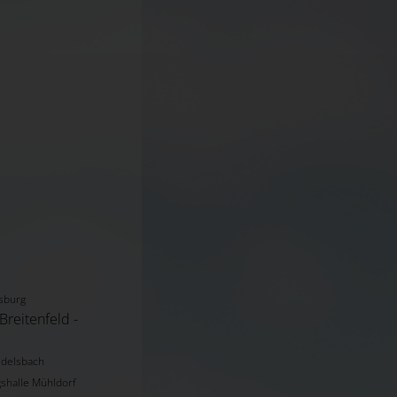
rsburg
aschitz Pfarrkirche Breitenfeld -
Edelsbach
shalle Mühldorf