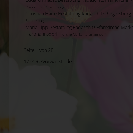
Pfarrkirche Riegersburg
Christian Hainz Bestattung Radaschitz Riegersburg 
Riegersburg
Maria Lipp Bestattung Radaschitz Pfarrkirche Markt
Hartmannsdorf -
Kirche Markt Hartmanndorf
Seite 1 von 28
1
2
3
4
5
6
7
Vorwärts
Ende