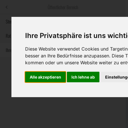
Menü
Öffentlicher Bereich
bestatter
.at
Sterbeanzeigen
Ihre Privatsphäre ist uns wicht
Informationswebsite der österreichischen Bestatter
Rat & Hilfe im Trauerfall
Diese Website verwendet Cookies und Targeting
Ihre Bestatter
Navigation
Sterbeanzeigen
Rat & Hilfe im Trauerfall
Ihre Bestatter
besser an Ihre Bedürfnisse anzupassen. Diese
überspringen
kommen oder um unsere Website weiter zu ent
Alle akzeptieren
Ich lehne ab
Einstellun
Bundesland
Burgenland