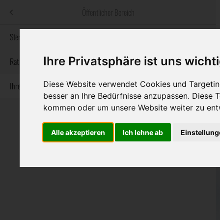
Menü
Öffentlicher Bereich
bestatter
.at
Sterbeanzeigen
Ihre Privatsphäre ist uns wicht
Informationswebsite der österreichischen Bestatter
Rat & Hilfe im Trauerfall
Diese Website verwendet Cookies und Targeting
Ihre Bestatter
Navigation
Sterbeanzeigen
Rat & Hilfe im Trauerfall
Ihre Bestatter
besser an Ihre Bedürfnisse anzupassen. Diese
überspringen
kommen oder um unsere Website weiter zu ent
Alle akzeptieren
Ich lehne ab
Einstellun
Bundesland
Burgenland