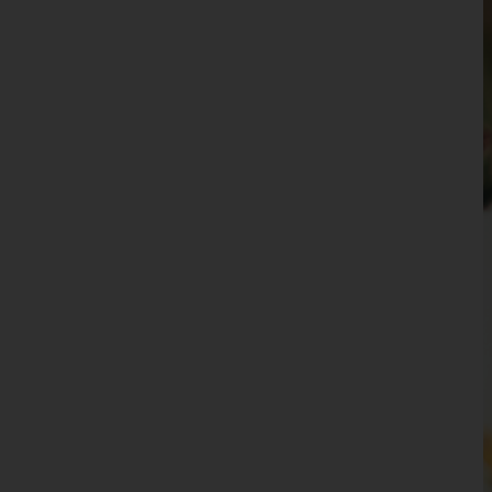
Waidhofen an der Ybbs(Stadt)
Wiener Neustadt(Land)
Wiener Neustadt(Stadt)
Zwettl
Oberösterreich
Salzburg
Steiermark
Tirol
Vorarlberg
Wien