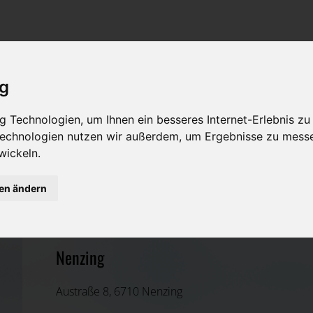
Rat & Hilfe im Trauerfall
Bestattungsarten
Was ist zu tun im Todesfall?
Traditionelle Bestattungsarten
ig
Bestattungsarten
Alternative Bestattungsarten
 Technologien, um Ihnen ein besseres Internet-Erlebnis zu
Leistungen des Bestatters
 Technologien nutzen wir außerdem, um Ergebnisse zu mess
wickeln.
Kosten
ZSU Trade GmbH
gen ändern
Vorsorge
Bludenz, Vorarlberg
Nenzing
Austraße 8, 6710 Nenzing