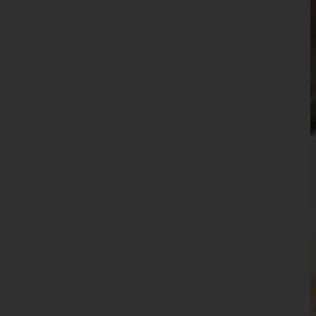
Waidhofen an der Ybbs(Stadt)
Wiener Neustadt(Land)
Wiener Neustadt(Stadt)
Zwettl
Oberösterreich
Salzburg
Steiermark
Tirol
Vorarlberg
Wien