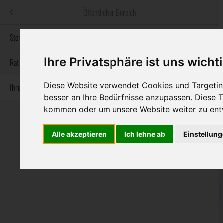
Menü
Öffentlicher Bereich
bestatter
.at
Sterbeanzeigen
Ihre Privatsphäre ist uns wicht
Informationswebsite der österreichischen Bestatter
Rat & Hilfe im Trauerfall
Diese Website verwendet Cookies und Targeting
Ihre Bestatter
Navigation
Sterbeanzeigen
Rat & Hilfe im Trauerfall
Ihre Bestatter
besser an Ihre Bedürfnisse anzupassen. Diese
überspringen
kommen oder um unsere Website weiter zu ent
Alle akzeptieren
Ich lehne ab
Einstellun
Bundesland
Burgenland