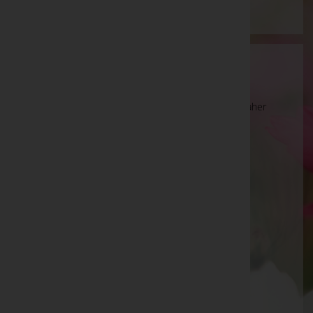
Wartung
Die Suche wird derzeit überarbeitet und kann daher
unvollständige oder fehlerhafte Zuordnungen
anzeigen. Wir bitten um Ihr Verständnis.
Ihre Bestatter
Martin Gohm
Nuck Bestattungs GmbH
Petschenig Bestattung GmbH
SILA Bestattungs GmbH
Thomas Willam - Bestattung Dornbirn