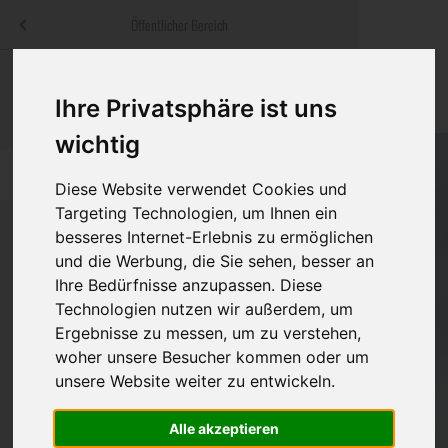
Menü
Öffentlicher Bereich
bestatter
.at
Sterbeanzeigen
Was ist zu tun
Traditionelle
Ihre Privatsphäre ist uns
Informationswebsite der österreichischen Bestatter
ch
Rat & Hilfe im Trauerfall
Bestattungsar
Alternative B
wichtig
Navigation
h
Ihre Bestatter
Leistungen de
überspringen
Diese Website verwendet Cookies und
Targeting Technologien, um Ihnen ein
Kosten
besseres Internet-Erlebnis zu ermöglichen
und die Werbung, die Sie sehen, besser an
Vorsorge
Ihre Bedürfnisse anzupassen. Diese
Technologien nutzen wir außerdem, um
Ergebnisse zu messen, um zu verstehen,
woher unsere Besucher kommen oder um
Bundesland
unsere Website weiter zu entwickeln.
Alle akzeptieren
Burgenland