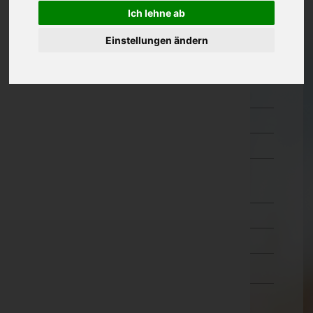
Ich lehne ab
Kärnten
Einstellungen ändern
Niederösterreich
Oberösterreich
Salzburg
Steiermark
Tirol
Vorarlberg
Bludenz
Bregenz
Dornbirn
Feldkirch
Wien