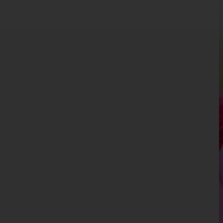
Burgenland
Kärnten
Niederösterreich
Oberösterreich
Salzburg
Steiermark
Tirol
Vorarlberg
Wien