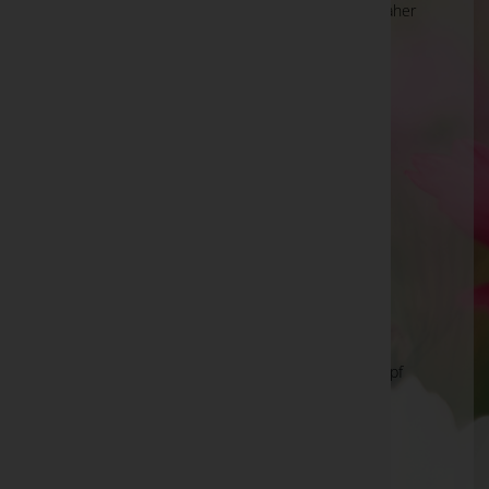
Die Suche wird derzeit überarbeitet und kann daher
unvollständige oder fehlerhafte Zuordnungen
anzeigen. Wir bitten um Ihr Verständnis.
Ihre Bestatter
Bestattung Orchidee e.U.
Bestattung Orchidee e.U.
Bestattung Ostermann GmbH
Bestattung Oswald GmbH - Bestattung Oswald
GmbH
Bestattung Othmar Lechner GmbH
Bestattung Peinhopf GmbH - Bestattung Peinhopf
GmbH
Bestattung Pernold GmbH
Bestattung Phönix e.U.