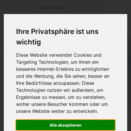
Menü
Öffentlicher Bereich
bestatter
.at
Sterbeanzeigen
Was ist zu tun
Traditionelle
Ihre Privatsphäre ist uns
Informationswebsite der österreichischen Bestatter
ch
Rat & Hilfe im Trauerfall
Bestattungsar
Alternative B
wichtig
Navigation
h
Ihre Bestatter
Leistungen de
überspringen
Diese Website verwendet Cookies und
Targeting Technologien, um Ihnen ein
Kosten
besseres Internet-Erlebnis zu ermöglichen
und die Werbung, die Sie sehen, besser an
Vorsorge
Ihre Bedürfnisse anzupassen. Diese
Technologien nutzen wir außerdem, um
Ergebnisse zu messen, um zu verstehen,
woher unsere Besucher kommen oder um
Bundesland
unsere Website weiter zu entwickeln.
Alle akzeptieren
Burgenland