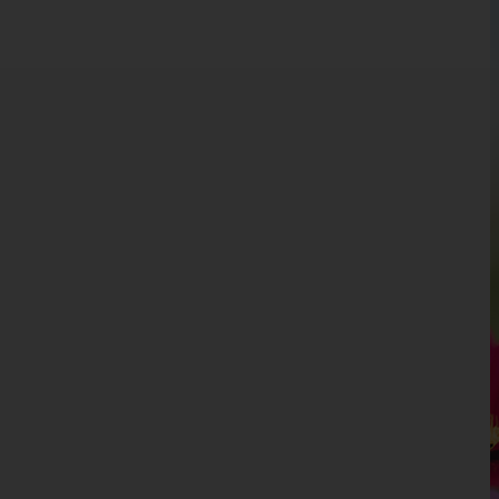
Burgenland
Kärnten
Niederösterreich
Oberösterreich
Salzburg
Steiermark
Tirol
Vorarlberg
Bludenz
Bregenz
Dornbirn