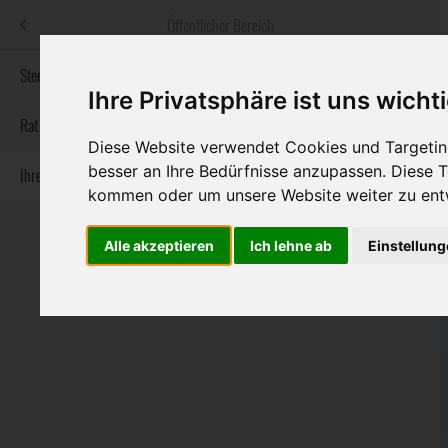
Menü
Öffentlicher Bereich
bestatter
.at
Sterbeanzeigen
Ihre Privatsphäre ist uns wicht
Informationswebsite der österreichischen Bestatter
Rat & Hilfe im Trauerfall
Diese Website verwendet Cookies und Targeting
besser an Ihre Bedürfnisse anzupassen. Diese
Ihre Bestatter
Navigation
Sterbeanzeigen
Rat & Hilfe im Trauerfall
Ihre Bestatter
kommen oder um unsere Website weiter zu ent
überspringen
Alle akzeptieren
Ich lehne ab
Einstellun
Bundesland