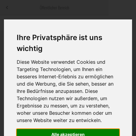
Menü
Öffentlicher Bereich
bestatter
.at
Sterbeanzeigen
Was ist zu tun
Traditionelle
Informationswebsite der österreichischen Bestatter
Ihre Privatsphäre ist uns
ch
Rat & Hilfe im Trauerfall
Bestattungsar
Alternative B
wichtig
Navigation
h
Ihre Bestatter
Leistungen de
überspringen
Diese Website verwendet Cookies und
Kosten
Targeting Technologien, um Ihnen ein
besseres Internet-Erlebnis zu ermöglichen
Vorsorge
und die Werbung, die Sie sehen, besser an
Ihre Bedürfnisse anzupassen. Diese
Technologien nutzen wir außerdem, um
Ergebnisse zu messen, um zu verstehen,
Bundesland
woher unsere Besucher kommen oder um
unsere Website weiter zu entwickeln.
Burgenland
Alle akzeptieren