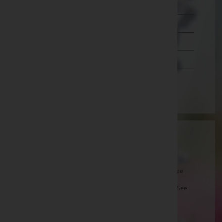
Salzburg
Steiermark
Tirol
Vorarlberg
Wien
Aktuelle Todesfälle
Bruno Pfrommer -
Aufbahrungshalle Neusiedl am See
Leopold Mittermair -
Aufbahrungshalle Weiden am See
Ernst Kopfer -
Filialkirche D.-Ehrensdorf