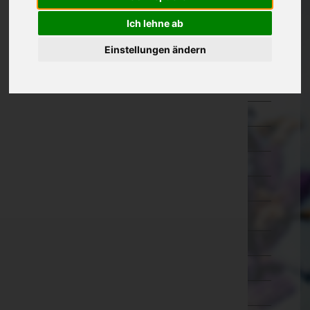
Eisenstadt-Umgebung
Ich lehne ab
Eisenstadt(Stadt)
Einstellungen ändern
Güssing
Jennersdorf
Mattersburg
Neusiedl am See
Oberpullendorf
Oberwart
Rust(Stadt)
Kärnten
Niederösterreich
Oberösterreich