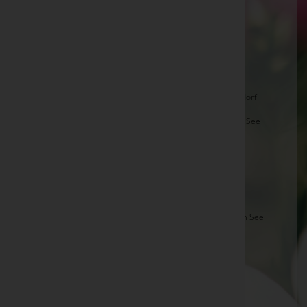
Kamilla Wiesler -
Pfarrkirche Deutsch-Schützen
Renate Heider -
Stadtpfarrkirche Neusiedl am See
Josef Sodl -
Aufbahrungshalle Parndorf
Alfred Artinger -
Aufbahrungshalle Inzenhof
AmtsR Matthias Finster -
Aufbahrungshalle Nickeldorf
Johann Lichtscheidl -
Stadtpfarrkirche Neusiedl am See
Hermann Suppan -
Aufbahrungshalle Tadten
Josef Strobl -
Aufbahrungshalle Nickeldorf
Albert Kaplan -
Aufbahrungshalle Nickeldorf
Ernest Bierbaum -
röm.kath. Pfarrkirche Winden am See
Nicolae Vieriu -
Aufbahrungshalle Zurndorf
Reinhard Gerger -
Filialkirche St. Nikolaus
Wilhelm Dragosits -
Aufbahrungshalle Gerersdorf