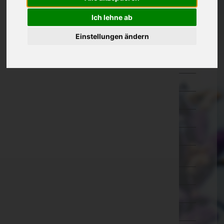
Eisenstadt-Umgebung
Ich lehne ab
Eisenstadt(Stadt)
Einstellungen ändern
Güssing
Jennersdorf
Mattersburg
Neusiedl am See
Oberpullendorf
Oberwart
Rust(Stadt)
Kärnten
Niederösterreich
Oberösterreich