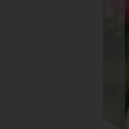
Alfred Paul -
Aufbahrungshalle Woppendorf
Wolf Dieter Böchheimer -
Filialkirche Kotezicken
Paul Beck -
Aufbahrungshalle Gols
Theresia Wurzinger -
Aufbahrungshalle Tadten
Anna Kovacs -
Aufbahrungshalle Tadten
Peter Horvath -
Aufbahrungshalle Neusiedl am See
Johanna Kuhne -
Aufbahrungshalle Zurndorf
Lorenz Novak -
Aufbahrungshalle Podersdorf am See
Ella Besenhofer -
Filialkirche Burg
Karl Gross -
Aufbahrungshalle Podersdorf am See
Gisela Göschl -
Aufbahrungshalle Gols
Martha Müllner -
Aufbahrungshalle Gols
Theresia Wölfer -
Pfarrkirche Kirchfidisch