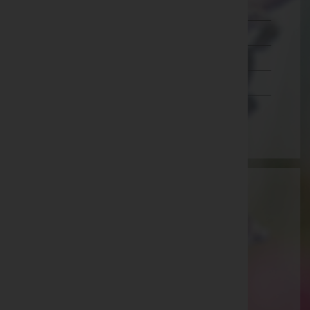
Salzburg
Steiermark
Tirol
Vorarlberg
Wien
Aktuelle Todesfälle
Rudolf Weiß -
Aufbahrungshalle Halbturn
Herzlinde Vancura -
Aufbahrungshalle Parndorf
Herbert Peinsipp -
Aufbahrungshalle Andau