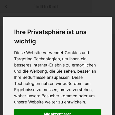
Menü
Öffentlicher Bereich
bestatter
.at
Sterbeanzeigen
Was ist zu tun
Traditionelle
Informationswebsite der österreichischen Bestatter
Ihre Privatsphäre ist uns
ch
Rat & Hilfe im Trauerfall
Bestattungsar
Alternative B
wichtig
Navigation
h
Ihre Bestatter
Leistungen de
überspringen
Diese Website verwendet Cookies und
Kosten
Targeting Technologien, um Ihnen ein
besseres Internet-Erlebnis zu ermöglichen
Vorsorge
und die Werbung, die Sie sehen, besser an
Ihre Bedürfnisse anzupassen. Diese
Technologien nutzen wir außerdem, um
Ergebnisse zu messen, um zu verstehen,
Bundesland
woher unsere Besucher kommen oder um
unsere Website weiter zu entwickeln.
Burgenland
Alle akzeptieren