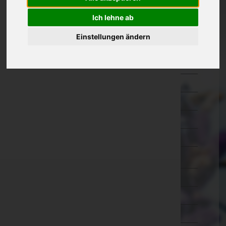
Eisenstadt-Umgebung
Ich lehne ab
Eisenstadt(Stadt)
Einstellungen ändern
Güssing
Jennersdorf
Mattersburg
Neusiedl am See
Oberpullendorf
Oberwart
Rust(Stadt)
Kärnten
Niederösterreich
Oberösterreich