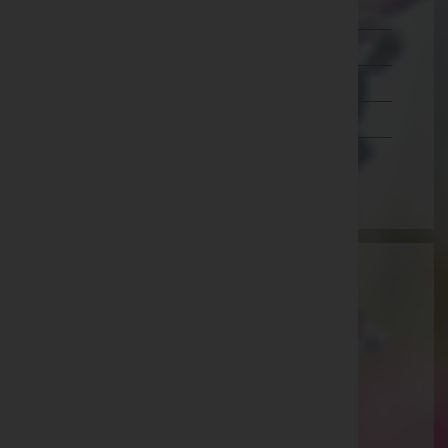
Salzburg
Steiermark
Tirol
Vorarlberg
Wien
Aktuelle Todesfälle
Hedwig Berner -
Aufbahrungshalle Neusiedl am See
Maria Marosits -
Aufbahrungshalle St. Michael
Günter Perissutti -
Hl. Geist-Kirche Stegersbach