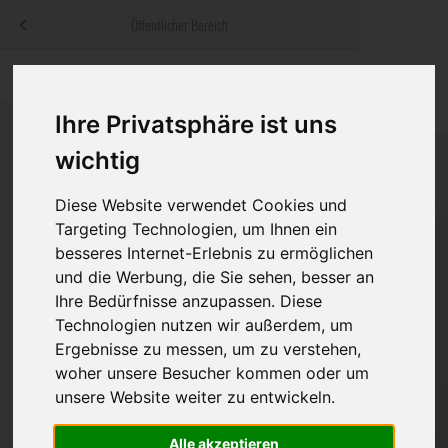
Menü
Öffentlicher Bereich
bestatter
.at
Sterbeanzeigen
Was ist zu tun
Traditionelle
Informationswebsite der österreichischen Bestatter
Ihre Privatsphäre ist uns
ch
Rat & Hilfe im Trauerfall
Bestattungsar
Alternative B
wichtig
Navigation
h
Ihre Bestatter
Leistungen de
überspringen
Diese Website verwendet Cookies und
Kosten
Targeting Technologien, um Ihnen ein
besseres Internet-Erlebnis zu ermöglichen
Vorsorge
und die Werbung, die Sie sehen, besser an
Ihre Bedürfnisse anzupassen. Diese
Technologien nutzen wir außerdem, um
Ergebnisse zu messen, um zu verstehen,
Bundesland
woher unsere Besucher kommen oder um
unsere Website weiter zu entwickeln.
Burgenland
Alle akzeptieren