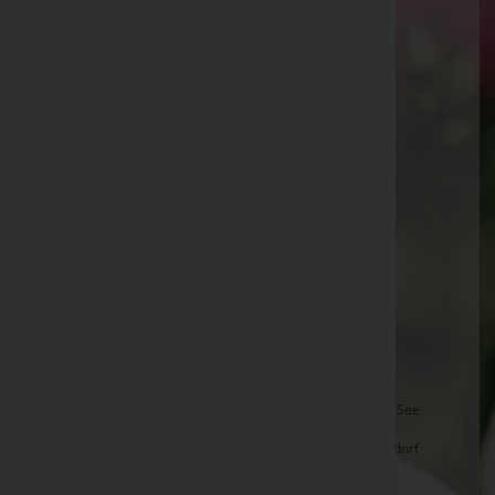
Elfriede Jandrisevits -
Aufbahrungshalle Kr.-
Tschantschendorf
Erika Potzinger -
Ortskirche Steinfurt
Elfriede Semler -
JakobikircheGüssing
Frieda Grünzweig -
Aufbahrungshalle Nickeldorf
Eugen Burits -
Pfarrkirche Großmürbisch
Elisabeth Kapuy -
Friedhof
Günter Deutsch -
Aufbahrungshalle Badersdorf
Gertraud Unger -
Hl. Geist-Kirche Stegersbach
Emilie Strobl -
Aufbahrungshalle Bocksdorf
Anna Antal -
Aufbahrungshalle Bocksdorf
Leopold Weghofer -
Aufbahrungshalle Neusiedl am See
Helmut Gartler -
Pfarrkirche Deutsch-Tschantschendorf
Herbert Matthias Wukovich -
Aufbahrungshalle