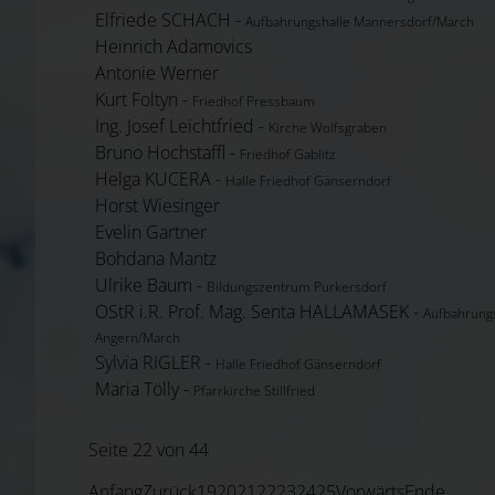
Elfriede SCHACH -
Aufbahrungshalle Mannersdorf/March
Heinrich Adamovics
Antonie Werner
Kurt Foltyn -
Friedhof Pressbaum
Ing. Josef Leichtfried -
Kirche Wolfsgraben
Bruno Hochstaffl -
Friedhof Gablitz
Helga KUCERA -
Halle Friedhof Gänserndorf
Horst Wiesinger
Evelin Gartner
Bohdana Mantz
Ulrike Baum -
Bildungszentrum Purkersdorf
OStR i.R. Prof. Mag. Senta HALLAMASEK -
Aufbahrung
Angern/March
Sylvia RIGLER -
Halle Friedhof Gänserndorf
Maria Tölly -
Pfarrkirche Stillfried
Seite 22 von 44
Anfang
Zurück
19
20
21
22
23
24
25
Vorwärts
Ende