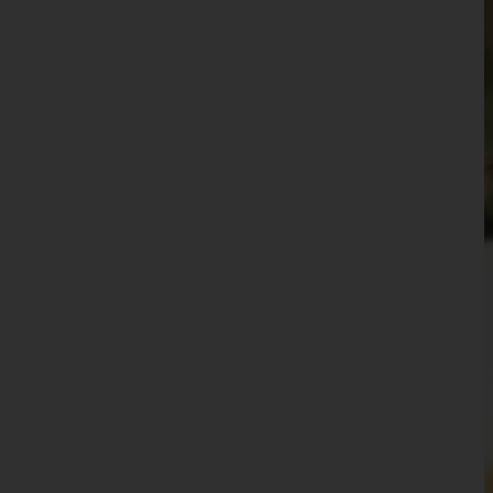
Waidhofen an der Thaya
Waidhofen an der Ybbs(Stadt)
Wiener Neustadt(Land)
Wiener Neustadt(Stadt)
Zwettl
Oberösterreich
Salzburg
Steiermark
Tirol
Vorarlberg
Wien