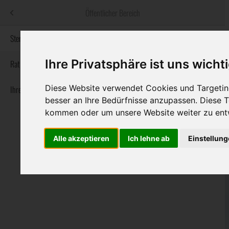
Menü
Öffentlicher Bereich
bestatter
.at
Sterbeanzeigen
Ihre Privatsphäre ist uns wicht
Informationswebsite der österreichischen Bestatter
Rat & Hilfe im Trauerfall
Diese Website verwendet Cookies und Targeting
Ihre Bestatter
Navigation
Sterbeanzeigen
Rat & Hilfe im Trauerfall
Ihre Bestatter
besser an Ihre Bedürfnisse anzupassen. Diese
überspringen
kommen oder um unsere Website weiter zu ent
Alle akzeptieren
Ich lehne ab
Einstellun
Bundesland