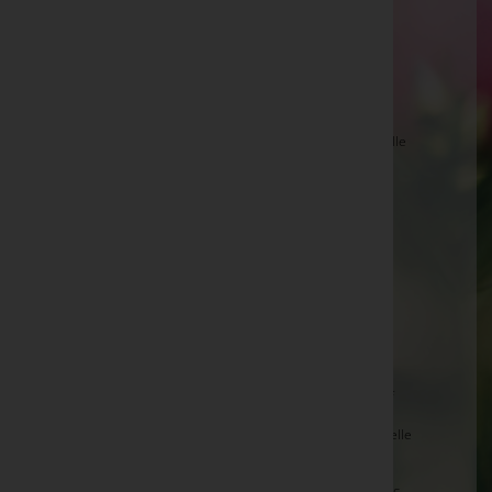
Sepp EXENBERGER, Hollersbach -
Pfarrkirche
Hollersbach
Georg HECHENBERGER, Zell am See -
Friedhofskapelle Zell am See
Walburga BRUGGER, Zell am See -
Friedhofskapelle
Zell am See
Peter RAINER, Wald i.Pzg. -
Pfarrkirche Wald i.Pzg.
Rosa Maria JUNGER, Piesendorf -
Pfarrkirche
Piesendorf
Lois EMPL, Bramberg a.Wildkogel -
Pfarrkirche
Bramberg
Erna ASTL, Piesendorf -
Pfarrkirche Piesendorf
Georg WEISS, Zell am See -
Pfarrkirche Schüttdorf
Elisabeth REISINGER, Zell am See -
Friedhofskapelle
Zell am See