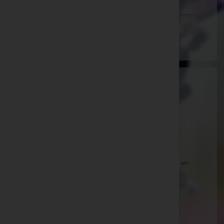
Vorarlberg
Wien
Aktuelle Todesfälle
Egon STÖCKL, Zell am See -
Stadtpfarrkirche
Schüttdorf
Alois EGGER, Uttendorf -
Pfarrkirche Uttendorf
Justine HUBER, Zell am See -
Stadtpfarrkirche Zell am
See
Elfriede GLATZ, Zell am See -
Stadtpfarrkirche
Schüttdorf
Ernst WANGER, Krimml -
Pfarrkirche Krimml