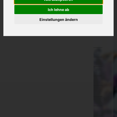
Kärnten
Ich lehne ab
Niederösterreich
Einstellungen ändern
Oberösterreich
Salzburg
Hallein
Salzburg-Umgebung
Salzburg(Stadt)
Sankt Johann im Pongau
Tamsweg
Zell am See
Steiermark
Tirol