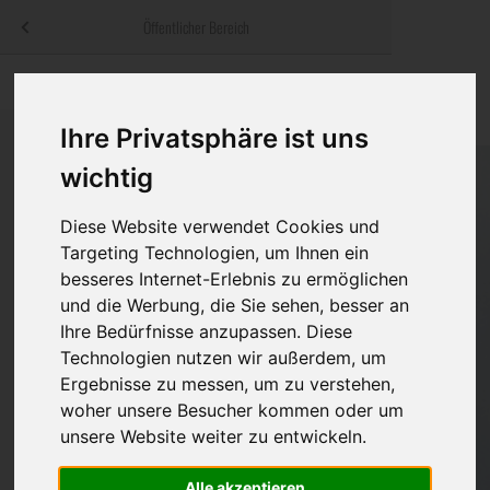
Menü
Öffentlicher Bereich
bestatter
.at
Sterbeanzeigen
Was ist zu tun
Traditionelle
Informationswebsite der österreichischen Bestatter
Ihre Privatsphäre ist uns
ch
Rat & Hilfe im Trauerfall
Bestattungsar
Alternative B
Navigation
wichtig
h
Ihre Bestatter
Leistungen de
überspringen
Diese Website verwendet Cookies und
Kosten
Targeting Technologien, um Ihnen ein
besseres Internet-Erlebnis zu ermöglichen
Vorsorge
und die Werbung, die Sie sehen, besser an
Ihre Bedürfnisse anzupassen. Diese
Technologien nutzen wir außerdem, um
Ergebnisse zu messen, um zu verstehen,
Bundesland
woher unsere Besucher kommen oder um
unsere Website weiter zu entwickeln.
Burgenland
Alle akzeptieren