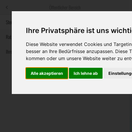
Menü
Öffentlicher Bereich
bestatter
.at
Sterbeanzeigen
Ihre Privatsphäre ist uns wicht
Informationswebsite der österreichischen Bestatter
Rat & Hilfe im Trauerfall
Diese Website verwendet Cookies und Targeting
Ihre Bestatter
besser an Ihre Bedürfnisse anzupassen. Diese
Navigation
Sterbeanzeigen
Rat & Hilfe im Trauerfall
Ihre Bestatter
kommen oder um unsere Website weiter zu ent
überspringen
Alle akzeptieren
Ich lehne ab
Einstellun
Bundesland