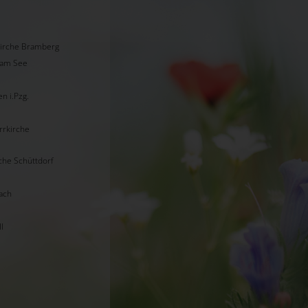
kirche Bramberg
l am See
n i.Pzg.
rrkirche
rche Schüttdorf
ach
l