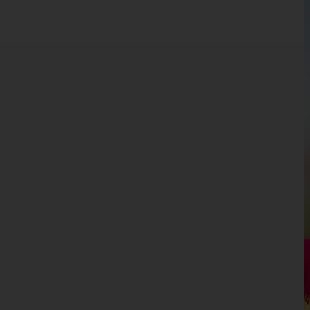
Burgenland
Kärnten
Niederösterreich
Oberösterreich
Salzburg
Hallein
Salzburg-Umgebung
Salzburg(Stadt)
Sankt Johann im Pongau
Tamsweg
Zell am See