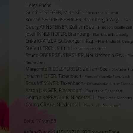
Helga Fuchs
Günther STEGER, Mittersill -
Pfarrkirche Mittersill
Konrad SEIFRIEDSBERGER, Bramberg a.Wkg. -
Pfarr
Georg ARNSTEINER, Zell am See -
Friedhofskapelle Zel
Josef INNERHOFER, Bramberg -
Pfarrkirche Bramberg
Erika KRATZER, St.Georgen i.Pzg. -
Pfarrkirche St. George
Stefan LERCH, Krimml -
Pfarrkirche Krimml
Bruno OBEREGELSBACHER, Neukirchen a.Grv. -
Pfa
Neukirchen
Margarete RIEDLSPERGER, Zell am See -
Stadtpfarrki
Johann HOFER, Taxenbach -
Friedhofskapelle Taxenbach
Rosa MESSNER, Taxenbach -
Dekanatspfarrkirche Taxenb
Anton JUNGER, Piesendorf -
Pfarrkirche Piesendorf
Helmut KAPPACHER, Niedernsill -
Pfarrkirche Niedernsil
Carina GRATZ, Niedernsill -
Pfarrkirche Niedernsill
Seite 17 von 53
Anfang
Zurück
14
15
16
17
18
19
20
Vorwärts
Ende