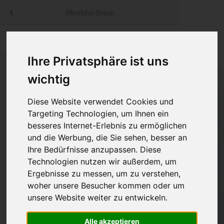
Menü
Öffentlicher Bereich
bestatter
.at
Sterbeanzeigen
Was ist zu tun
Traditionelle
Informationswebsite der österreichischen Bestatter
Ihre Privatsphäre ist uns
ch
Rat & Hilfe im Trauerfall
Bestattungsar
Alternative B
wichtig
Navigation
h
Ihre Bestatter
Leistungen de
überspringen
Diese Website verwendet Cookies und
Kosten
Targeting Technologien, um Ihnen ein
besseres Internet-Erlebnis zu ermöglichen
Vorsorge
und die Werbung, die Sie sehen, besser an
Ihre Bedürfnisse anzupassen. Diese
Technologien nutzen wir außerdem, um
Ergebnisse zu messen, um zu verstehen,
Bundesland
woher unsere Besucher kommen oder um
unsere Website weiter zu entwickeln.
Burgenland
Alle akzeptieren