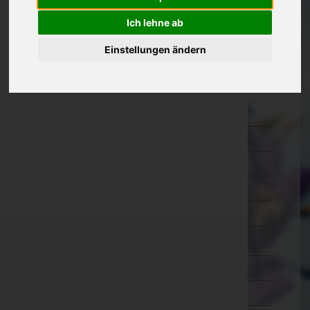
Kärnten
Ich lehne ab
Niederösterreich
Einstellungen ändern
Oberösterreich
Salzburg
Hallein
Salzburg-Umgebung
Salzburg(Stadt)
Sankt Johann im Pongau
Tamsweg
Zell am See
Steiermark
Tirol