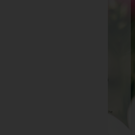
Salzburg-Gneis
Mato PILJIC, Bruck a.d.Glstr. -
Marienkirche Bruck
a.d.Glstr.
Stephan KASERER, Krimml -
Pfarrkirche Krimml
Maria WEIß, Mittersill -
Pfarrkirche Mittersill
Ernst HOLZER, Mittersill -
Pfarrkirche Mittersill
Maria KOGLER, Stuhlfelden
Franz BUCHNER, Piesendorf
Maria VOITHOFER, Mittersill -
Pfarrkirche Mittersill
Hedwig MITTERER, Zell am See
Maria STÖCKL, Neukirchen a.Grv.
Theresia DOBERNIG, Bramberg a.Wkg. -
Pfarrkirche
Bramberg
Walter SCHMIDERER, Bramberg a.Wkg.