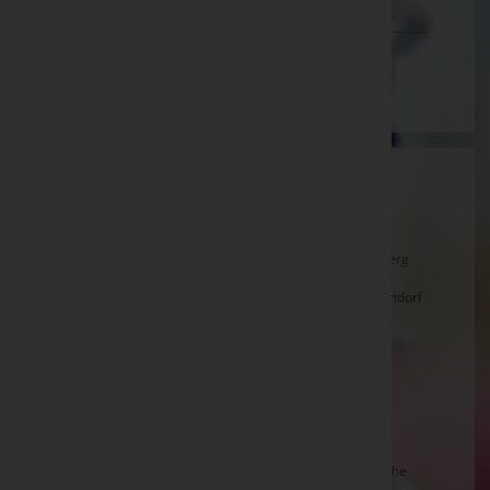
Vorarlberg
Wien
Aktuelle Todesfälle
Rosina SCHEPETZ, Bramberg -
Pfarrkirche Bramberg
Werner NEUMAYR, Piesendorf -
Pfarrkirche Piesendorf
Franz HOCHSTAFFL, Niedernsill
Franz INNERHOFER, Hollersbach -
Pfarrkirche
Hollersbach
Hans RAUTER, Kaprun -
Friedhofskapelle Kaprun
Mag. Christian SILLER, Taxenbach -
Stadtpfarrkirche